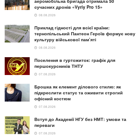
аеромобільна бригада отримала 50
сучасних дронів «Vyriy Pro 15»
08.08.2026
Приклад гідності для всієї країни:
тернопільський Пантеон Героїв формує нову
культуру військової пам’яті
08.08.2026
Поселення в гуртожиток: графік для
першокурсників ТНТУ
07.08.2026
Брошка як елемент ділового стилю: як
підкреслити статус та оживити строгий
офісний костюм
07.08.2026
Вступ до Академії НГУ без НМТ: умови та
переваги
07.08.2026