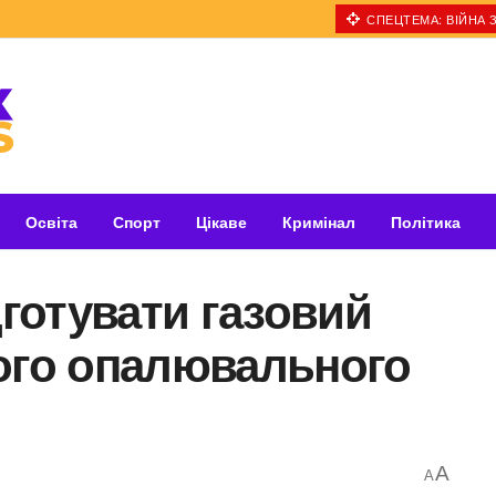
СПЕЦТЕМА: ВІЙНА З
Освіта
Спорт
Цікаве
Кримінал
Політика
дготувати газовий
ного опалювального
A
A