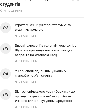
студентів
0 ПОШИРЕНЬ
Втрата у ЗУНУ: університет сумує за
видатним колегою
0 ПОШИРЕНЬ
Високі технології в районній медицині: у
Шумську ортопеди виконали складну
операцію на стегновій кістці
0 ПОШИРЕНЬ
У Тернополі віднайшли унікальну
книгозбірню XVII століття
0 ПОШИРЕНЬ
Від тернопільського хору «Зоринка» до
провідної сцени країни: актор Роман
Ясіновський святкує день народження
0 ПОШИРЕНЬ