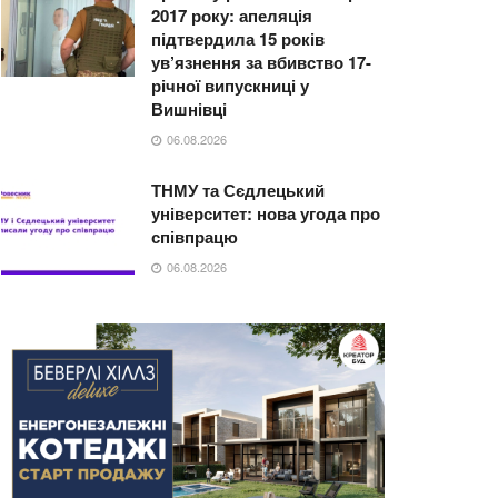
2017 року: апеляція
підтвердила 15 років
ув’язнення за вбивство 17-
річної випускниці у
Вишнівці
06.08.2026
ТНМУ та Сєдлецький
університет: нова угода про
співпрацю
06.08.2026