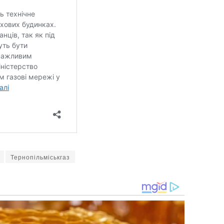
Тернопільміськгаз