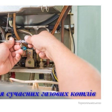
Тернопільміськгаз