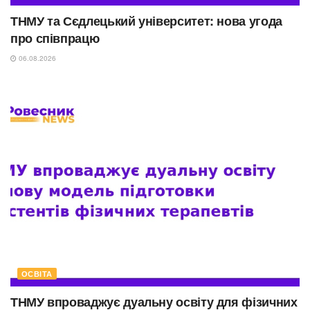
ТНМУ та Сєдлецький університет: нова угода
про співпрацю
06.08.2026
ОСВІТА
ТНМУ впроваджує дуальну освіту для фізичних