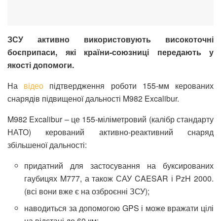
ЗСУ активно використовують високоточні
боєприпаси, які країни-союзниці передають у
якості допомоги.
На
відео
підтвердження роботи 155-мм керованих
снарядів підвищеної дальності M982 Excalibur.
M982 Excalibur – це 155-міліметровий (калібр стандарту
НАТО) керований активно-реактивний снаряд
збільшеної дальності:
придатний для застосування на буксированих
гаубицях M777, а також САУ CAESAR і PzH 2000.
(всі вони вже є на озброєнні ЗСУ);
наводиться за допомогою GPS і може вражати цілі
на відстані до 60 км;