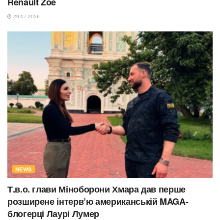
Renault Zoe
29.07.2026
NEWS
Т.в.о. глави Міноборони Хмара дав перше
розширене інтерв’ю американській MAGA-
блогерці Лаурі Лумер