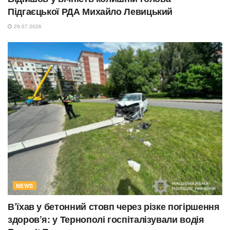
Підгаєцької РДА Михайло Левицький
29.07.2026
NEWS
В’їхав у бетонний стовп через різке погіршення
здоров’я: у Тернополі госпіталізували водія