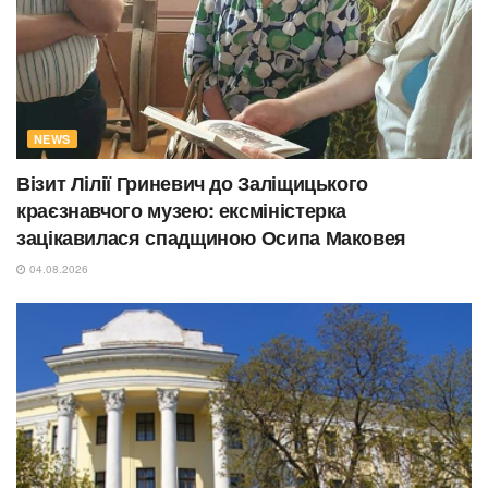
NEWS
Візит Лілії Гриневич до Заліщицького
краєзнавчого музею: ексміністерка
зацікавилася спадщиною Осипа Маковея
04.08.2026