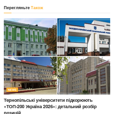
Перегляньте
Також
NEWS
Тернопільські університети підкорюють
«ТОП-200 Україна 2026»: детальний розбір
позицій