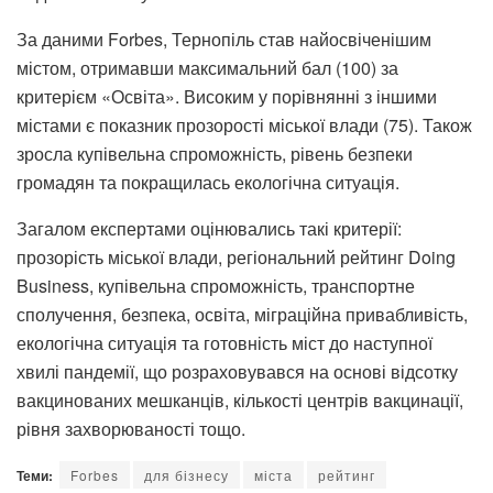
За даними Forbes, Тернопіль став найосвіченішим
містом, отримавши максимальний бал (100) за
критерієм «Освіта». Високим у порівнянні з іншими
містами є показник прозорості міської влади (75). Також
зросла купівельна спроможність, рівень безпеки
громадян та покращилась екологічна ситуація.
Загалом експертами оцінювались такі критерії:
прозорість міської влади, регіональний рейтинг Doing
Business, купівельна спроможність, транспортне
сполучення, безпека, освіта, міграційна привабливість,
екологічна ситуація та готовність міст до наступної
хвилі пандемії, що розраховувався на основі відсотку
вакцинованих мешканців, кількості центрів вакцинації,
рівня захворюваності тощо.
Теми:
Forbes
для бізнесу
міста
рейтинг