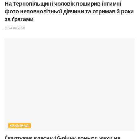
На Тернопільщині чоловік поширив інтимні
фото неповнолітньої дівчини та отримав 3 роки
за ґратами
24.09.2023
КРИМІНАЛ
Ґвалтував власну 16-річну доньку: жахи на