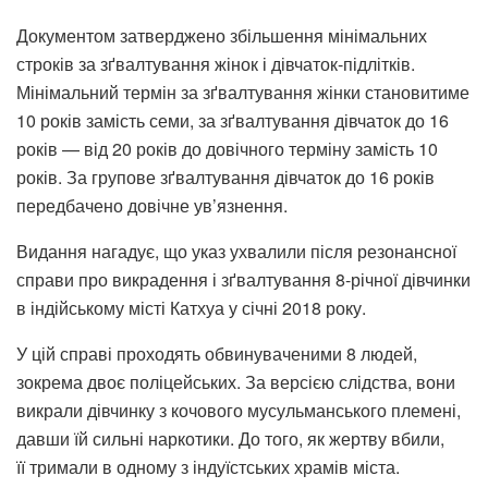
Документом затверджено збільшення мінімальних
строків за зґвалтування жінок і дівчаток-підлітків.
Мінімальний термін за зґвалтування жінки становитиме
10 років замість семи, за зґвалтування дівчаток до 16
років — від 20 років до довічного терміну замість 10
років. За групове зґвалтування дівчаток до 16 років
передбачено довічне ув’язнення.
Видання нагадує, що указ ухвалили після резонансної
справи про викрадення і зґвалтування 8-річної дівчинки
в індійському місті Катхуа у січні 2018 року.
У цій справі проходять обвинуваченими 8 людей,
зокрема двоє поліцейських. За версією слідства, вони
викрали дівчинку з кочового мусульманського племені,
давши їй сильні наркотики. До того, як жертву вбили,
її тримали в одному з індуїстських храмів міста.