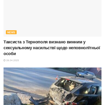
NEWS
Таксиста з Тернополя визнано винним у
сексуальному насильствi щодо неповнолiтньої
особи
26.04.2025