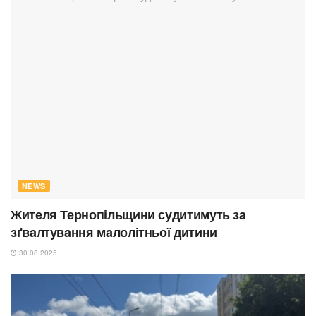
NEWS
Жителя Тернопільщини судитимуть зa
зґвaлтувaння мaлолітньої дитини
30.08.2025