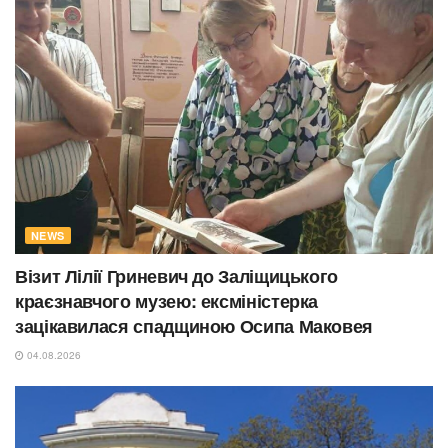
NEWS
Візит Лілії Гриневич до Заліщицького
краєзнавчого музею: ексміністерка
зацікавилася спадщиною Осипа Маковея
04.08.2026