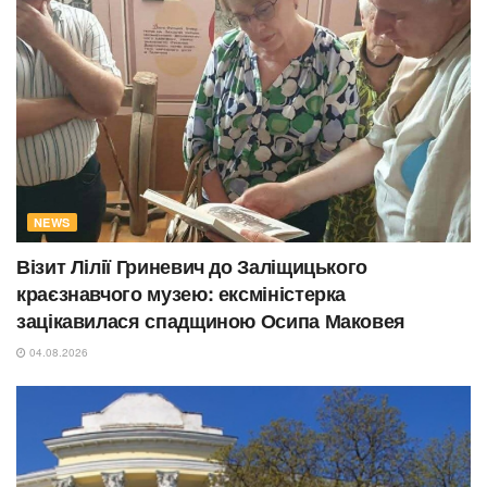
NEWS
Візит Лілії Гриневич до Заліщицького
краєзнавчого музею: ексміністерка
зацікавилася спадщиною Осипа Маковея
04.08.2026