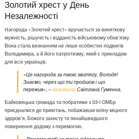
Золотий хрест у День
Незалежності
Нагорода «Золотий хрест» вручається за виняткову
мужність, рішучість і відданість військовому обов’язку.
Вона стала визнанням не лише особистих подвигів
Володимира, а й його патріотизму, який є прикладом
для всіх українців.
«Це нагорода за твою звитягу, Володя!
Знаємо, через що ти пройшов і що
пережив», –
зазначила
Світлана Гуменна.
Байковецька громада та побратими з 33-ї ОМБр
приєдналися до привітань, побажавши воїну міцного
здоров’я, Божого захисту та якнайшвидшого
повернення додому з перемогою.
«Дякуємо тобі за твою відвагу та