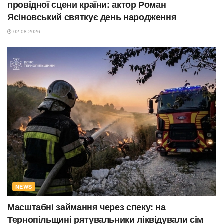
провідної сцени країни: актор Роман
Ясіновський святкує день народження
02.08.2026
NEWS
Масштабні займання через спеку: на
Тернопільщині рятувальники ліквідували сім