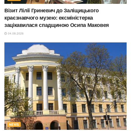
Візит Лілії Гриневич до Заліщицького
краєзнавчого музею: ексміністерка
зацікавилася спадщиною Осипа Маковея
04.08.2026
NEWS