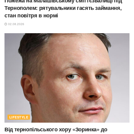
Пожежа на Малашівському сміттєзвалищі під
Тернополем: рятувальники гасять займання,
стан повітря в нормі
02.08.2026
LIFESTYLE
Від тернопільського хору «Зоринка» до