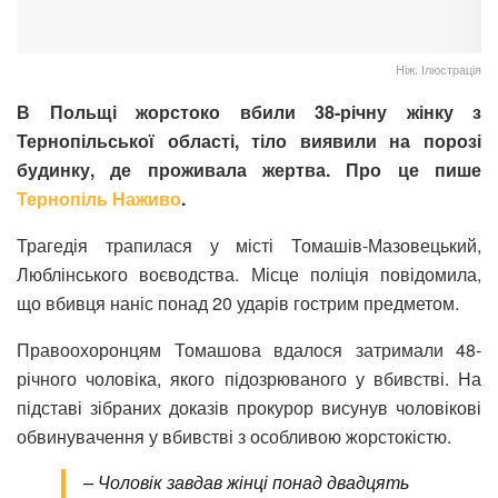
Ніж. Ілюстрація
В Польщі жорстоко вбили 38-річну жінку з
Тернопільської області, тіло виявили на порозі
будинку, де проживала жертва. Про це пише
Тернопіль Наживо
.
Трагедія трапилася у місті Томашів-Мазовецький,
Люблінського воєводства. Місце поліція повідомила,
що вбивця наніс понад 20 ударів гострим предметом.
Правоохоронцям Томашова вдалося затримали 48-
річного чоловіка, якого підозрюваного у вбивстві. На
підставі зібраних доказів прокурор висунув чоловікові
обвинувачення у вбивстві з особливою жорстокістю.
– Чоловік завдав жінці понад двадцять