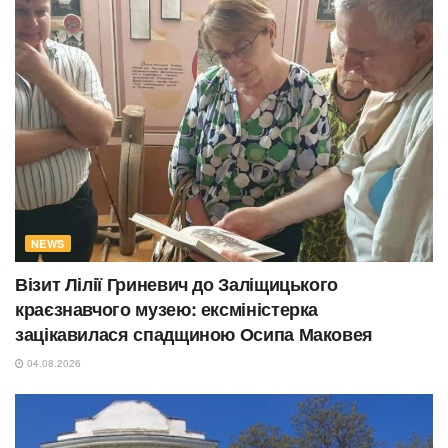
NEWS
Візит Лілії Гриневич до Заліщицького
краєзнавчого музею: ексміністерка
зацікавилася спадщиною Осипа Маковея
04.08.2026