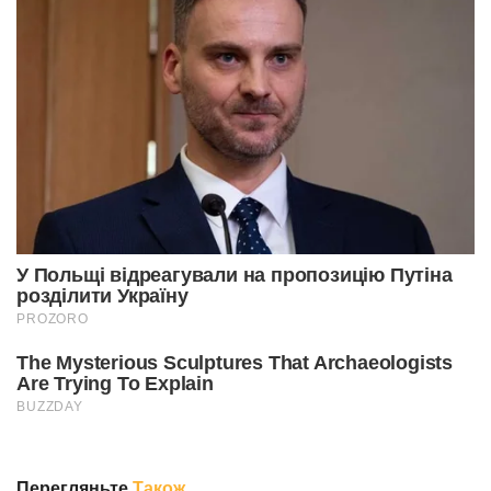
Перегляньте
Також