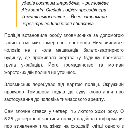
ударів гострим знаряддям, – розповідає
Aleksandra Cieślak з офісу пресофіцера
Томашівської поліції. – Його затримали
через три години після вбивства.
Поліція встановила особу зловмисника за допомогою
записів з міських камер спостереження. Ним виявився
чоловік не з кола мешканців багатоквартирного
будинку, де проживала жертва (у будинку проживає
група українців). Його громадянство та мотиви
жорстоких дій поліція не уточнює.
Зловмисник перебуває під вартою поліції. Окружний
прокурор Томашова подав до суду клопотання про
застосування до чоловіка тимчасового арешту.
Сам злочин стався у четвер, 15 лютого 2024 року. О
5:35 до чергової частини поліції надійшла інформація
про виявлення тіла жінки на сходовій клітці одного з