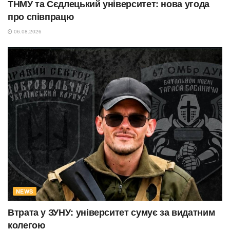
ТНМУ та Сєдлецький університет: нова угода
про співпрацю
06.08.2026
NEWS
Втрата у ЗУНУ: університет сумує за видатним
колегою