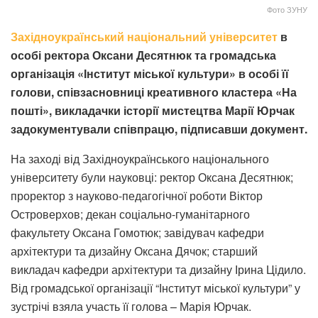
Фото ЗУНУ
Західноукраїнський національний університет
в
особі ректора Оксани Десятнюк та громадська
організація «Інститут міської культури» в особі її
голови, співзасновниці креативного кластера «На
пошті», викладачки історії мистецтва Марії Юрчак
задокументували співпрацю, підписавши документ.
На заході від Західноукраїнського національного
університету були науковці: ректор Оксана Десятнюк;
проректор з науково-педагогічної роботи Віктор
Островерхов; декан соціально-гуманітарного
факультету Оксана Гомотюк; завідувач кафедри
архітектури та дизайну Оксана Дячок; старший
викладач кафедри архітектури та дизайну Ірина Цідило.
Від громадської організації “Інститут міської культури” у
зустрічі взяла участь її голова – Марія Юрчак.