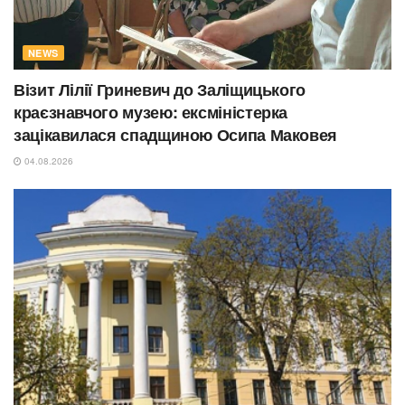
NEWS
Візит Лілії Гриневич до Заліщицького
краєзнавчого музею: ексміністерка
зацікавилася спадщиною Осипа Маковея
04.08.2026