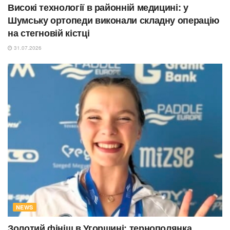
Високі технології в районній медицині: у
Шумську ортопеди виконали складну операцію
на стегновій кістці
31.07.2026
NEWS
Золотий фініш в Угорщині: тернополянка