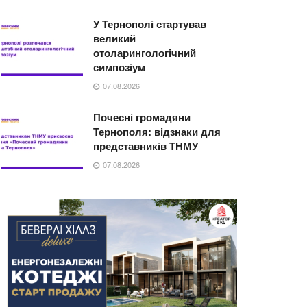
У Тернополі стартував
великий
отоларингологічний
симпозіум
07.08.2026
Почесні громадяни
Тернополя: відзнаки для
представників ТНМУ
07.08.2026