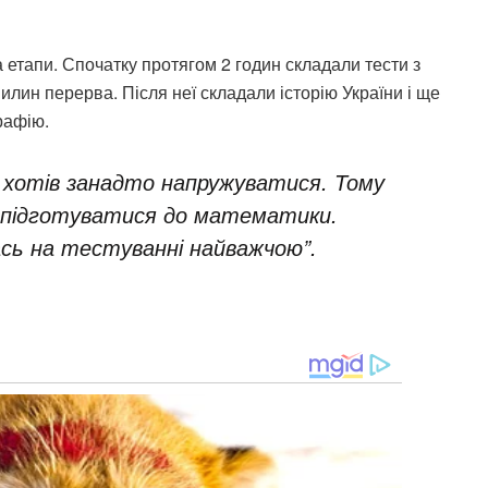
 етапи. Спочатку протягом 2 годин складали тести з
вилин перерва. Після неї складали історію України і ще
рафію.
е хотів занадто напружуватися. Тому
 підготуватися до математики.
ась на тестуванні найважчою”.