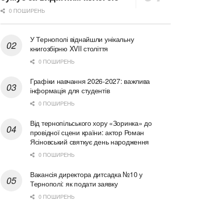
0 ПОШИРЕНЬ
У Тернополі віднайшли унікальну
книгозбірню XVII століття
0 ПОШИРЕНЬ
Графіки навчання 2026-2027: важлива
інформація для студентів
0 ПОШИРЕНЬ
Від тернопільського хору «Зоринка» до
провідної сцени країни: актор Роман
Ясіновський святкує день народження
0 ПОШИРЕНЬ
Вакансія директора дитсадка №10 у
Тернополі: як подати заявку
0 ПОШИРЕНЬ