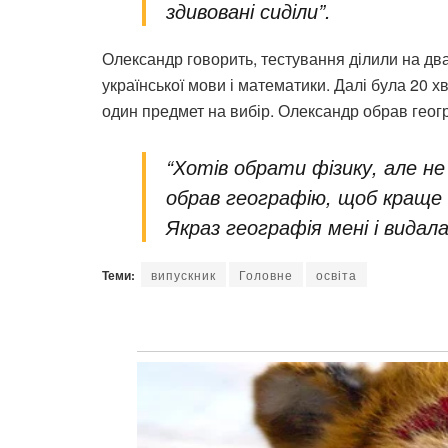
здивовані сиділи”.
Олександр говорить, тестування ділили на два
української мови і математики. Далі була 20 х
один предмет на вибір. Олександр обрав геог
“Хотів обрати фізику, але н
обрав географію, щоб краще
Якраз географія мені і видал
Теми:
випускник
Головне
освіта