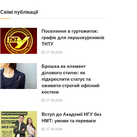
Свіжі публікації
Поселення в гуртожиток:
графік для першокурсників
ТНТУ
07.08.2026
Брошка як елемент
ділового стилю: як
підкреслити статус та
оживити строгий офісний
костюм
07.08.2026
Вступ до Академії НГУ без
НМТ: умови та переваги
07.08.2026