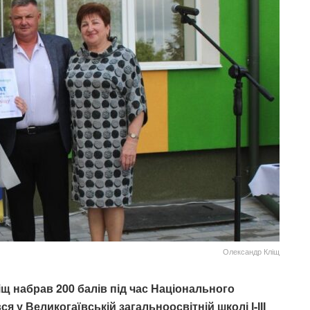
Олександр Кліщ
щ набрав 200 балів під час Національного
 у Великогаївській загальноосвітній школі І-ІІІ