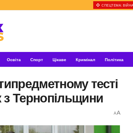
СПЕЦТЕМА: ВІЙНА
Освіта
Спорт
Цікаве
Кримінал
Політика
ьтипредметному тесті
к з Тернопільщини
A
A