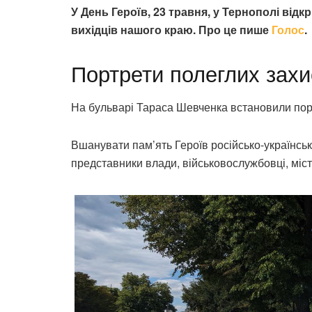
У День Героїв, 23 травня, у Тернополі відк
вихідців нашого краю. Про це пише
Голос
.
Портрети полеглих захи
На бульварі Тараса Шевченка встановили порт
Вшанувати пам’ять Героїв російсько-українсько
представники влади, військовослужбовці, містя