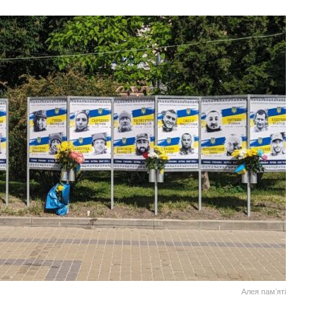
Алея памʼяті