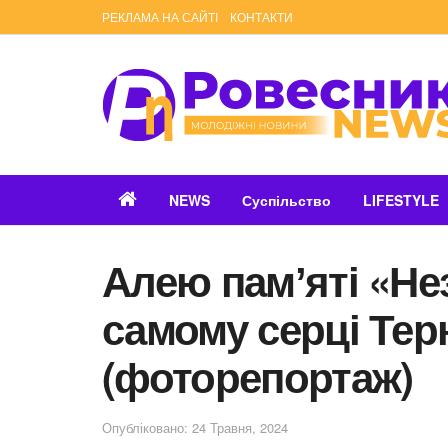
РЕКЛАМА НА САЙТІ
КОНТАКТИ
NEWS
Суспільство
LIFESTYLE
Алею памʼяті «Не
самому серці Те
(фоторепортаж)
Опубліковано: 24 Травня, 2024