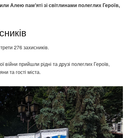
рили Алею памʼяті зі світлинами полеглих Героїв,
сників
рети 276 захисників.
ї війни прийшли рідні та друзі полеглих Героїв,
ни та гості міста.