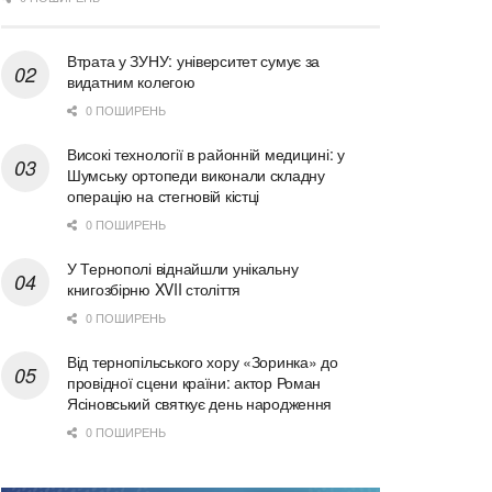
Втрата у ЗУНУ: університет сумує за
видатним колегою
0 ПОШИРЕНЬ
Високі технології в районній медицині: у
Шумську ортопеди виконали складну
операцію на стегновій кістці
0 ПОШИРЕНЬ
У Тернополі віднайшли унікальну
книгозбірню XVII століття
0 ПОШИРЕНЬ
Від тернопільського хору «Зоринка» до
провідної сцени країни: актор Роман
Ясіновський святкує день народження
0 ПОШИРЕНЬ