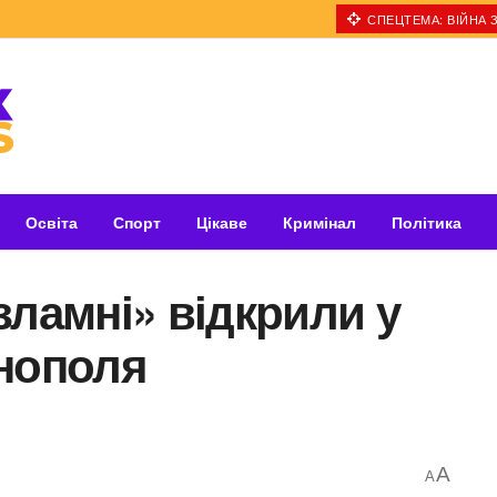
СПЕЦТЕМА: ВІЙНА З
Освіта
Спорт
Цікаве
Кримінал
Політика
зламні» відкрили у
рнополя
A
A