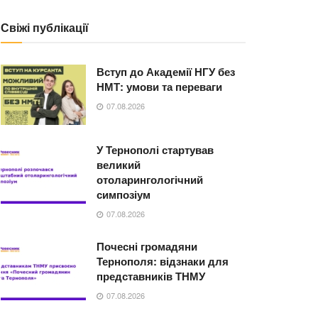
Свіжі публікації
Вступ до Академії НГУ без
НМТ: умови та переваги
07.08.2026
У Тернополі стартував
великий
отоларингологічний
симпозіум
07.08.2026
Почесні громадяни
Тернополя: відзнаки для
представників ТНМУ
07.08.2026