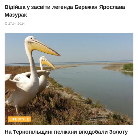
Відійша у засвіти легенда Бережан Ярослава
Мазурак
27.04.2024
LIFESTYLE
На Тернопільщині пелікани вподобали Золоту