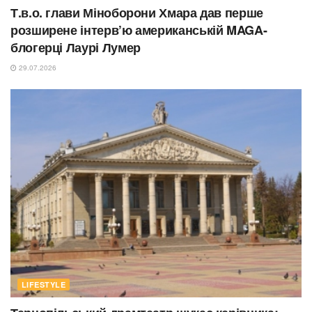
Т.в.о. глави Міноборони Хмара дав перше
розширене інтерв’ю американській MAGA-
блогерці Лаурі Лумер
29.07.2026
LIFESTYLE