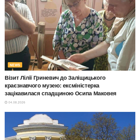
NEWS
Візит Лілії Гриневич до Заліщицького
краєзнавчого музею: ексміністерка
зацікавилася спадщиною Осипа Маковея
04.08.2026