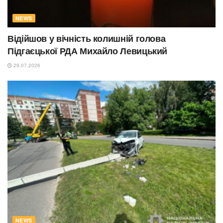
NEWS
Відійшов у вічність колишній голова
Підгаєцької РДА Михайло Левицький
29.07.2026
NEWS