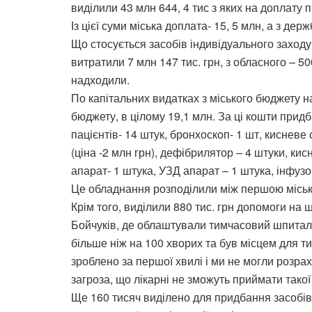
виділили 43 млн 644, 4 тис з яких на доплату
Із цієї суми міська доплата- 15, 5 млн, а з дер
Що стосується засобів індивідуального заходу,
витратили 7 млн 147 тис. грн, з обласного – 50
надходили.
По капітальних видатках з міського бюджету н
бюджету, в цілому 19,1 млн. За ці кошти при
пацієнтів- 14 штук, бронхоскоп- 1 шт, кисневе
(ціна -2 млн грн), дефібрилятор – 4 штуки, ки
апарат- 1 штука, УЗД апарат – 1 штука, інфуз
Це обладнання розподілили між першою міськ
Крім того, виділили 880 тис. грн допомоги на 
Бойчуків, де облаштували тимчасовий шпитал
більше ніж на 100 хворих та був місцем для ти
зроблено за першої хвилі і ми не могли розрах
загроза, що лікарні не зможуть приймати такої 
Ще 160 тисяч виділено для придбання засобів 