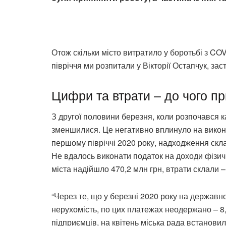
Отож скільки місто витратило у боротьбі з C
півріччя ми розпитали у Вікторії Остапчук, зас
Цифри та втрати – до чого п
З другої половини березня, коли розпочався 
зменшилися. Це негативно вплинуло на викона
першому півріччі 2020 року, надходження скла
Не вдалось виконати податок на доходи фізичн
міста надійшло 470,2 млн грн, втрати склали –
“Через те, що у березні 2020 року на державно
нерухомість, по цих платежах неодержано – 8,
підприємців, на квітень міська рада встанови