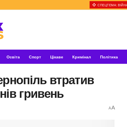
СПЕЦТЕМА: ВІЙНА
Освіта
Спорт
Цікаве
Кримінал
Політика
ернопіль втратив
нів гривень
A
A