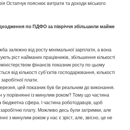
орія Остапчук пояснює витрати та доходи міського
адходження по ПДФО за півріччя збільшили майже
ба залежно від росту мінімальної зарплати, а вона
вують ріст найманих працівників, збільшення кількості
міністерством фінансів показник росту по цьому
ься від кількості суб’єктів господарювання, кількості
 заробітної плати.
 березня, цей показник був би реальним до виконання.
н у порівнянні із минулим роком? Тому що частина
 бюджетна сфера. І частина роботодавців, щоб
заробітню плату. Можливо десь були затримки, але
нні з минулим роком у нас є зріст, але, звісно, це не