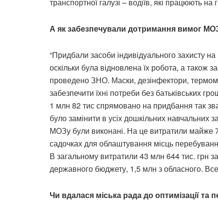
транспортної галузі – водіїв, які працюють на
А як забезпечували дотримання вимог МОЗ
“Придбали засоби індивідуального захисту на 
оскільки була відновлена їх робота, а також з
проведено ЗНО. Маски, дезінфектори, термоме
забезпечити їхні потреби без батьківських гро
1 млн 82 тис спрямовано на придбання так зв
було замінити в усіх дошкільних навчальних з
МОЗу були виконані. На це витратили майже 7,
садочках для облаштування місць перебування д
В загальному витратили 43 млн 644 тис. грн за 
державного бюджету, 1,5 млн з обласного. Все 
Чи вдалася міська рада до оптимізації та 