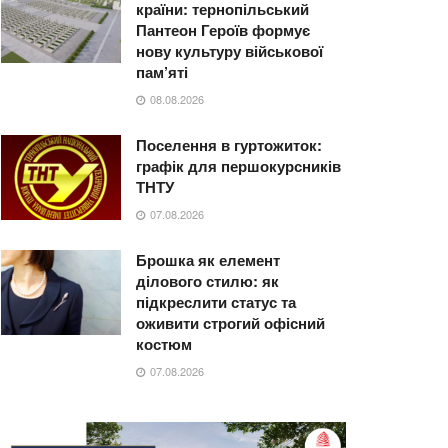
країни: тернопільський
Пантеон Героїв формує
нову культуру військової
пам’яті
08.08.2026
Поселення в гуртожиток:
графік для першокурсників
ТНТУ
07.08.2026
Брошка як елемент
ділового стилю: як
підкреслити статус та
оживити строгий офісний
костюм
07.08.2026