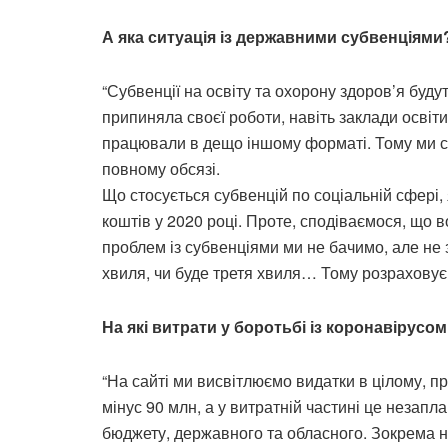
А яка ситуація із державними субвенціями
“Субвенції на освіту та охорону здоров’я буд
припиняла своєї роботи, навіть заклади освіти
працювали в дещо іншому форматі. Тому ми сп
повному обсязі.
Що стосується субвенцій по соціальній сфері
коштів у 2020 році. Проте, сподіваємося, що в
проблем із субвенціями ми не бачимо, але не 
хвиля, чи буде третя хвиля… Тому розраховуєм
На які витрати у боротьбі із коронавірусо
“На сайті ми висвітлюємо видатки в цілому, пр
мінус 90 млн, а у витратній частині це незапла
бюджету, державного та обласного. Зокрема н