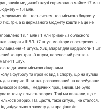
 працівників медичної галузі спрямовано майже 17 млн.
жбюджету – 1,4 млн.
 медикаментів і тест-систем, то з міського бюджету
0 тис. грн, а із державного бюджету кошти на це не
аправлено 18, 1 млн і 1 млн гривень з обласного
дбали: апарати ШВЛ- 17 штук, монітори спостережень
 обладнання -1 штука, УЗД апарат для кардіології- 1 шт
сневий концентрат -3 штуки, переносний рентген-
омати-11 штук.
ою та дитячою міською лікарнями.
школу з футболу та ігрових видів спорту, що на вулиці
ь для хворих. Шпиталь розрахований на перебування
мчасової ізоляції медичних працівників. Це було
увати точну кількість хворих. Тоді ми вважали, що є
кількості хворих. На щастя, такої ситуації не сталося.
індивідуального захисту для працівників