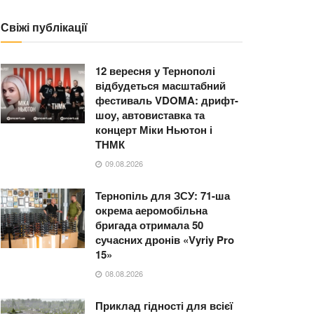
Свіжі публікації
12 вересня у Тернополі
відбудеться масштабний
фестиваль VDOMA: дрифт-
шоу, автовиставка та
концерт Міки Ньютон і
ТНМК
09.08.2026
Тернопіль для ЗСУ: 71-ша
окрема аеромобільна
бригада отримала 50
сучасних дронів «Vyriy Pro
15»
08.08.2026
Приклад гідності для всієї