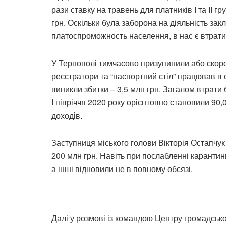
рази ставку на травень для платників І та ІІ г
грн. Оскільки була заборона на діяльність зак
платоспроможность населення, в нас є втрати п
У Тернополі тимчасово призупинили або скор
реєстратори та “паспортний стіл” працював в
виникли збитки – 3,5 млн грн. Загалом втрати
І півріччя 2020 року орієнтовно становили 90,
доходів.
Заступниця міського голови Вікторія Остапчук
200 млн грн. Навіть при послабленні карантин
а інші відновили не в повному обсязі.
Далі у розмові із командою Центру громадсько