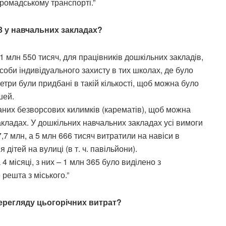
 громадському транспорті.”
 у навчальних закладах?
1 млн 550 тисяч, для працівників дошкільних закладів,
асоби індивідуального захисту в тих школах, де було
три були придбані в такій кількості, щоб можна було
шей.
аних безворсових килимків (карематів), щоб можна
акладах. У дошкільних навчальних закладах усі вимоги
7 млн, а 5 млн 666 тисяч витратили на навіси в
ітей на вулиці (в т. ч. павільйони).
4 місяці, з них – 1 млн 365 було виділено з
решта з міського.”
перегляду цьогорічних витрат?