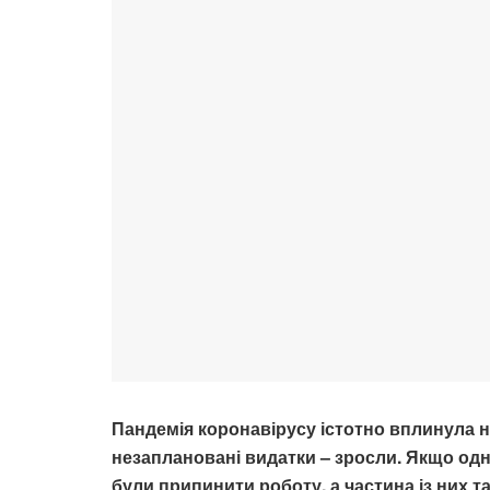
Пандемія коронавірусу істотно вплинула 
незаплановані видатки – зросли. Якщо одні
були припинити роботу, а частина із них т