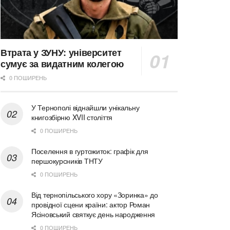
Втрата у ЗУНУ: університет
сумує за видатним колегою
0 ПОШИРЕНЬ
У Тернополі віднайшли унікальну
книгозбірню XVII століття
0 ПОШИРЕНЬ
Поселення в гуртожиток: графік для
першокурсників ТНТУ
0 ПОШИРЕНЬ
Від тернопільського хору «Зоринка» до
провідної сцени країни: актор Роман
Ясіновський святкує день народження
0 ПОШИРЕНЬ