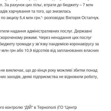
руп. За рахунок цих пільг, втрати до бюджету – 7 млн
ладів харчування та того, що знизилась
о акцизу 5,4 млн грн.”- розповідає Вікторія Остапчук.
отили надання адміністративних послуг. Державні
 скороченому режимі. Через ненадання цих послуг
 бюджету громади у зв’язку пандемією коронавірусу за
0 млн грн або 10,9 відсотків від запланованих власних
 не виключає, що до кінця року можливі збитки понад
них заходів, деякі підприємства не відновили роботу,
го контролю “ДІЙ” в Тернополі (ГО “Центр