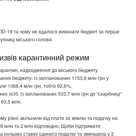
OVID-19 та чому не вдалося виконати бюджет за перше
тупниці міського голови.
ризвів карантинний режим
карантин, надходження до міського бюджету
ння бюджету: із запланованих 1153,9 млн грн у
ли 1068,4 млн грн, тобто 92,6%.
их осіб. Із запланованих 533,7 млн грн до “скарбниці”
 63,5 млн.
му рівні звільнили від плати за землю та податку на
8 млн та 2 млн відповідно. Щоби підтримати
ла нульову ставку єдиного податку та зменшила у 2