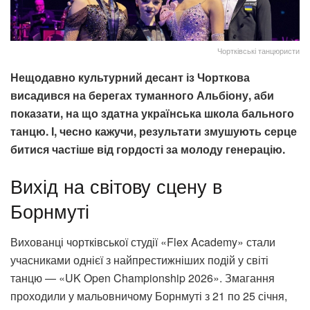
Чортківські танцюристи
Нещодавно культурний десант із Чорткова
висадився на берегах туманного Альбіону, аби
показати, на що здатна українська школа бального
танцю. І, чесно кажучи, результати змушують серце
битися частіше від гордості за молоду генерацію.
Вихід на світову сцену в
Борнмуті
Вихованці чортківської студії «Flex Academy» стали
учасниками однієї з найпрестижніших подій у світі
танцю — «UK Open Championship 2026». Змагання
проходили у мальовничому Борнмуті з 21 по 25 січня,