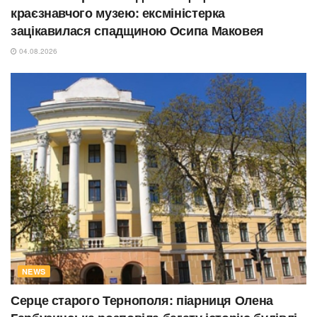
краєзнавчого музею: ексміністерка
зацікавилася спадщиною Осипа Маковея
04.08.2026
NEWS
Серце старого Тернополя: піарниця Олена