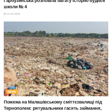
Гарбузинська розповіла багату історію будівлі
школи № 4
02.08.2026
NEWS
Пожежа на Малашівському сміттєзвалищі під
Тернополем: рятувальники гасять займання,