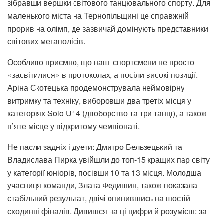
зібравши вершки світового танцювального спорту. Для
маленького міста на Тернопільщині це справжній
прорив на олімп, де зазвичай домінують представники
світових мегаполісів.
Особливо приємно, що наші спортсмени не просто
«засвітилися» в протоколах, а посіли високі позиції.
Аріна Скотецька продемонструвала неймовірну
витримку та техніку, виборовши два третіх місця у
категоріях Solo U14 (двоборство та три танці), а також
п’яте місце у відкритому чемпіонаті.
Не пасли задніх і дуети: Дмитро Бельзецький та
Владислава Пирка увійшли до топ-15 кращих пар світу
у категорії юніорів, посівши 10 та 13 місця. Молодша
учасниця команди, Злата Федишин, також показала
стабільний результат, двічі опинившись на шостій
сходинці фіналів. Дивишся на ці цифри й розумієш: за