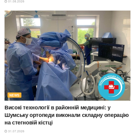
01.08.2026
NEWS
Високі технології в районній медицині: у
Шумську ортопеди виконали складну операцію
на стегновій кістці
31.07.2026