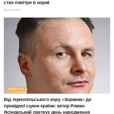
стан повітря в нормі
02.08.2026
LIFESTYLE
Від тернопільського хору «Зоринка» до
провідної сцени країни: актор Роман
Ясіновський святкує день народження