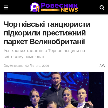
Чортківські танцюристи
підкорили престижний
паркет Великобританії
Успіх юних талантів з Тернопільщини на
світовому чемпіонаті
A
Опубліковано: 02 Лютого, 2026
A