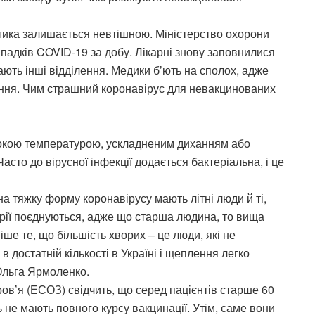
стика залишається невтішною. Міністерство охорони
ипадків COVID-19 за добу. Лікарні знову заповнилися
дають інші відділення. Медики б’ють на сполох, адже
ення. Чим страшний коронавірус для невакцинованих
окою температурою, ускладненим диханням або
сто до вірусної інфекції додається бактеріальна, і це
а тяжку форму коронавірусу мають літні люди й ті,
орії поєднуються, адже що старша людина, то вища
іше те, що більшість хворих – це люди, які не
 достатній кількості в Україні і щеплення легко
Ольга Ярмоленко.
ов’я (ЕСОЗ) свідчить, що серед пацієнтів старше 60
% не мають повного курсу вакцинації. Утім, саме вони