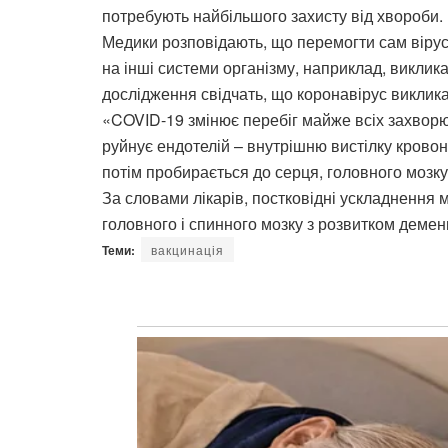
потребують найбільшого захисту від хвороби.
Медики розповідають, що перемогти сам віру
на інші системи організму, наприклад, виклик
дослідження свідчать, що коронавірус виклика
«COVID-19 змінює перебіг майже всіх захворю
руйнує ендотелій – внутрішню вистілку кровон
потім пробирається до серця, головного мозку
За словами лікарів, постковідні ускладнення 
головного і спинного мозку з розвитком деменці
Теми:
вакцинація