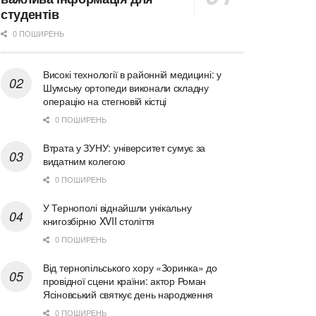
студентів
0 ПОШИРЕНЬ
Високі технології в районній медицині: у
Шумську ортопеди виконали складну
операцію на стегновій кістці
0 ПОШИРЕНЬ
Втрата у ЗУНУ: університет сумує за
видатним колегою
0 ПОШИРЕНЬ
У Тернополі віднайшли унікальну
книгозбірню XVII століття
0 ПОШИРЕНЬ
Від тернопільського хору «Зоринка» до
провідної сцени країни: актор Роман
Ясіновський святкує день народження
0 ПОШИРЕНЬ