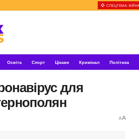
СПЕЦТЕМА: ВІЙНА
Освіта
Спорт
Цікаве
Кримінал
Політика
ронавірус для
тернополян
A
A