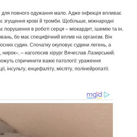
с для повного одужання мало. Адже інфекція впливає
ає згущення крові й тромби. Щобільше, міжнародні
є порушення в роботі серця – міокардит, ішемію та ін.
вань, бо має специфічний вплив на організм. Він
осних судин. Спочатку окуповує судини легень, а
, нирок», – наголосив хірург Вячеслав Лазирський.
можуть спричинити важкі патології: ураження
ї, інсульту, енцефаліту, мієліту, полінейропатії.