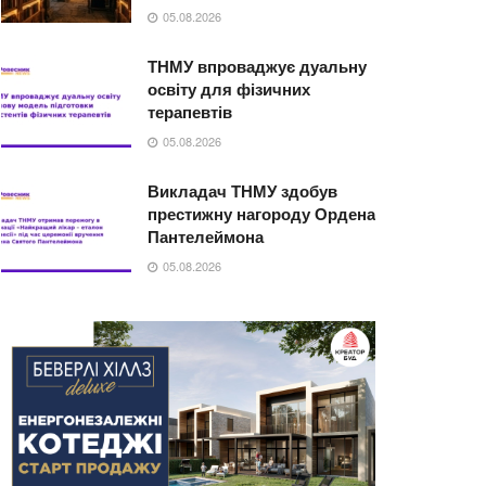
05.08.2026
ТНМУ впроваджує дуальну
освіту для фізичних
терапевтів
05.08.2026
Викладач ТНМУ здобув
престижну нагороду Ордена
Пантелеймона
05.08.2026