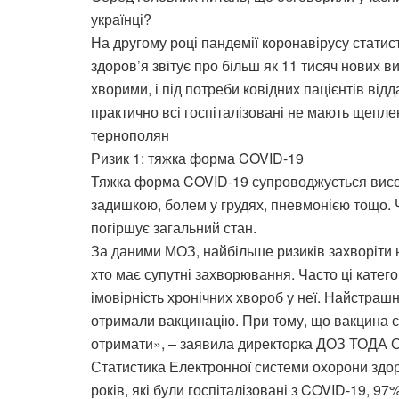
українці?
На другому році пандемії коронавірусу стати
здоров’я звітує про більш як 11 тисяч нових в
хворими, і під потреби ковідних пацієнтів від
практично всі госпіталізовані не мають щепл
тернополян
Ризик 1: тяжка форма COVID-19
Тяжка форма COVID-19 супроводжується вис
задишкою, болем у грудях, пневмонією тощо. Ча
погіршує загальний стан.
За даними МОЗ, найбільше ризиків захворіти н
хто має супутні захворювання. Часто ці катег
імовірність хронічних хвороб у неї. Найстрашн
отримали вакцинацію. При тому, що вакцина є в
отримати», – заявила директорка ДОЗ ТОДА 
Статистика Електронної системи охорони здор
років, які були госпіталізовані з COVID-19, 97