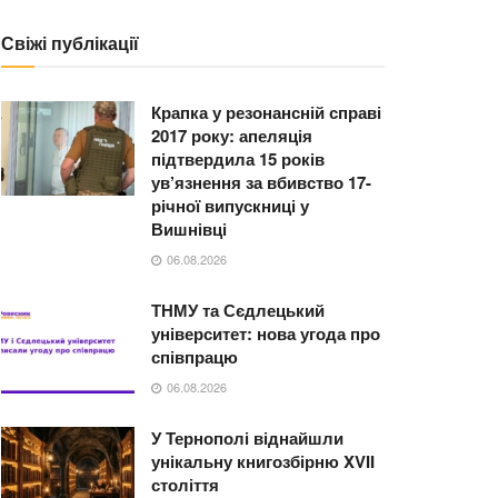
Свіжі публікації
Крапка у резонансній справі
2017 року: апеляція
підтвердила 15 років
ув’язнення за вбивство 17-
річної випускниці у
Вишнівці
06.08.2026
ТНМУ та Сєдлецький
університет: нова угода про
співпрацю
06.08.2026
У Тернополі віднайшли
унікальну книгозбірню XVII
століття