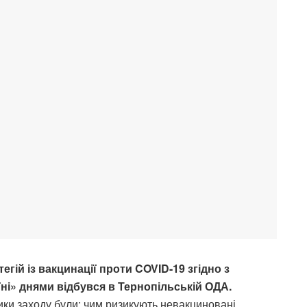
егій із вакцинації проти COVID-19 згідно з
ні» днями відбувся в Тернопільській ОДА.
ки заходу були: чим ризикують невакциновані