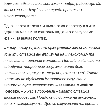
держава, адже в нас є все: земля, надра, родовища. Ми
маємо газ, нафту і все це треба правильно
використовувати.
Однак перед втіленням цього законопроекту в життя
держава має взяти контроль над енергоресурсами
країни, зазначає політик.
– У першу чергу, щоб це було успішно втілено, треба
усунути олігархів від впливу на нашу економіку та
ліквідувати приватні монополії. Потрібно збільшити
видобуток природного газу, зменшити його
споживання за рахунок енергоефективності. Таким
чином ми позбудемося імпортного газу. Наша
економіка буде незалежною,
– зазначає Михайло
Головко.
–
У нас є проблема – багато олігархів
мають родовища. Придбавши ділянки на аукціонах,
вони їх заморожують. Щоб стимулювати та врешті-