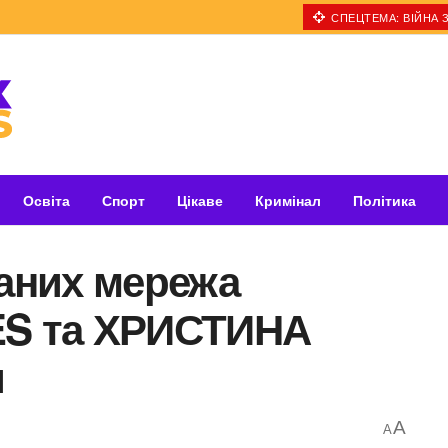
СПЕЦТЕМА: ВІЙНА З
Освіта
Спорт
Цікаве
Кримінал
Політика
ханих мережа
ES та ХРИСТИНА
и
A
A