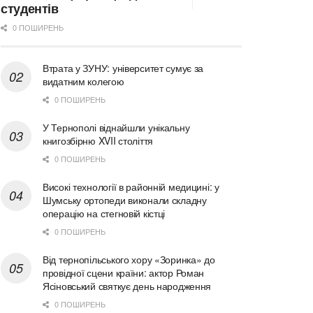
студентів
0 ПОШИРЕНЬ
Втрата у ЗУНУ: університет сумує за
видатним колегою
0 ПОШИРЕНЬ
У Тернополі віднайшли унікальну
книгозбірню XVII століття
0 ПОШИРЕНЬ
Високі технології в районній медицині: у
Шумську ортопеди виконали складну
операцію на стегновій кістці
0 ПОШИРЕНЬ
Від тернопільського хору «Зоринка» до
провідної сцени країни: актор Роман
Ясіновський святкує день народження
0 ПОШИРЕНЬ