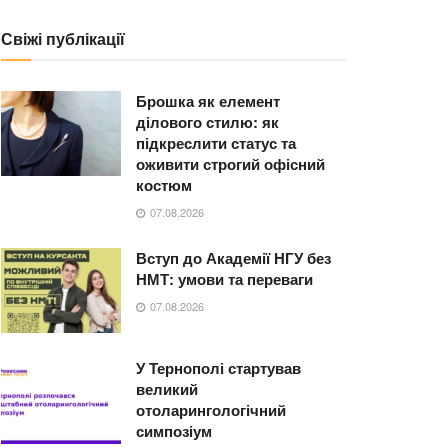
Свіжі публікації
Брошка як елемент
ділового стилю: як
підкреслити статус та
оживити строгий офісний
костюм
07.08.2026
Вступ до Академії НГУ без
НМТ: умови та переваги
07.08.2026
У Тернополі стартував
великий
отоларингологічний
симпозіум