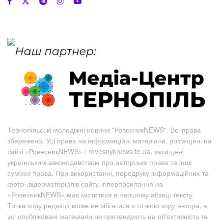
Тернопільські молодіжні новини "РовесникNEWS". Всі права
збережено. Усі права на інформаційні матеріали, розміщені на
сайті «РовесникNEWS» / rovesnyknews.te.ua, захищені
українським законодавством про авторське право та інші
суміжні права. При використанні, передруку інформаційних та
фото-,відеоматеріалів сайту, гіперпосилання на
«РовесникNEWS» має міститися в першому абзаці тексту.
Точка зору редакції може не збігатися з точкою зору автора, а
усі опубліковані матеріали не претендують на об'єктивність та