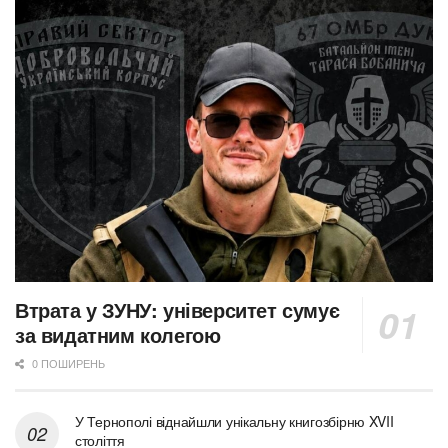
Втрата у ЗУНУ: університет сумує
за видатним колегою
0 ПОШИРЕНЬ
У Тернополі віднайшли унікальну книгозбірню XVII
століття