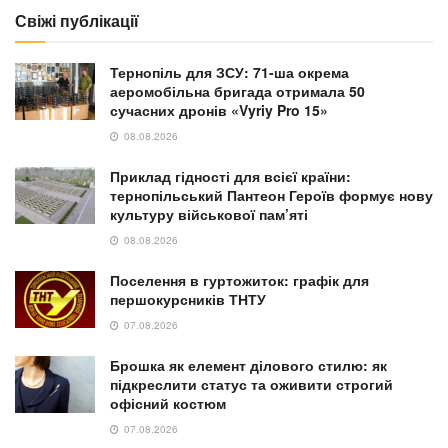
Свіжі публікації
Тернопіль для ЗСУ: 71-ша окрема
аеромобільна бригада отримала 50
сучасних дронів «Vyriy Pro 15»
08.08.2026
Приклад гідності для всієї країни:
тернопільський Пантеон Героїв формує нову
культуру військової пам’яті
08.08.2026
Поселення в гуртожиток: графік для
першокурсників ТНТУ
07.08.2026
Брошка як елемент ділового стилю: як
підкреслити статус та оживити строгий
офісний костюм
07.08.2026