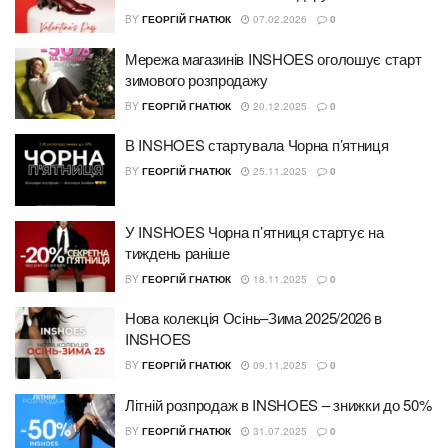
BY
ГЕОРГІЙ ГНАТЮК
07.02.2026
0
Мережа магазинів INSHOES оголошує старт
зимового розпродажу
BY
ГЕОРГІЙ ГНАТЮК
20.12.2025
0
В INSHOES стартувала Чорна п’ятниця
BY
ГЕОРГІЙ ГНАТЮК
25.11.2025
0
У INSHOES Чорна п’ятниця стартує на
тиждень раніше
BY
ГЕОРГІЙ ГНАТЮК
18.11.2025
0
Нова колекція Осінь–Зима 2025/2026 в
INSHOES
BY
ГЕОРГІЙ ГНАТЮК
09.11.2025
0
Літній розпродаж в INSHOES – знижки до 50%
BY
ГЕОРГІЙ ГНАТЮК
31.07.2025
0