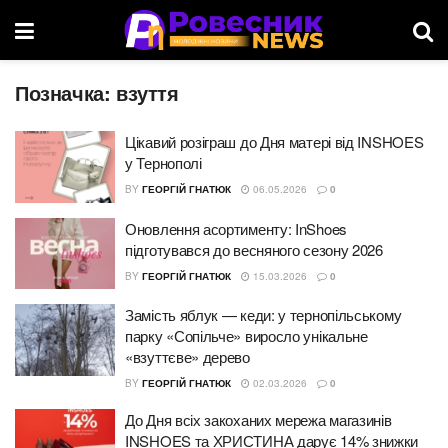
Позначка:
взуття
Цікавий розіграш до Дня матері від INSHOES
у Тернополі
BY
ГЕОРГІЙ ГНАТЮК
06.05.2026
0
Оновлення асортименту: InShoes
підготувався до весняного сезону 2026
BY
ГЕОРГІЙ ГНАТЮК
15.03.2026
0
Замість яблук — кеди: у тернопільському
парку «Сопільче» виросло унікальне
«взуттєве» дерево
BY
ГЕОРГІЙ ГНАТЮК
02.03.2026
0
До Дня всіх закоханих мережа магазинів
INSHOES та ХРИСТИНА дарує 14% знижки