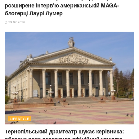
розширене інтерв’ю американській MAGA-
блогерці Лаурі Лумер
29.07.2026
LIFESTYLE
Тернопільський драмтеатр шукає керівника:
обласна рада оголосила офіційний конкурс