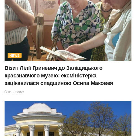
NEWS
Візит Лілії Гриневич до Заліщицького
краєзнавчого музею: ексміністерка
зацікавилася спадщиною Осипа Маковея
04.08.2026