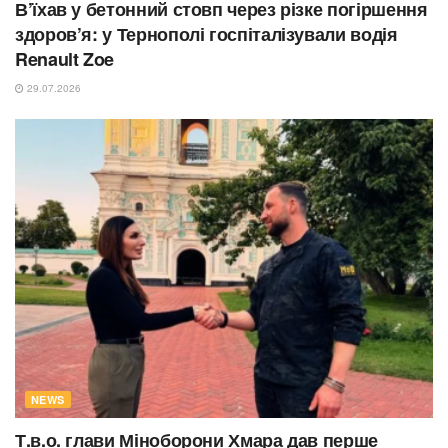
В’їхав у бетонний стовп через різке погіршення
здоров’я: у Тернополі госпіталізували водія
Renault Zoe
29.07.2026
NEWS
Т.в.о. глави Міноборони Хмара дав перше