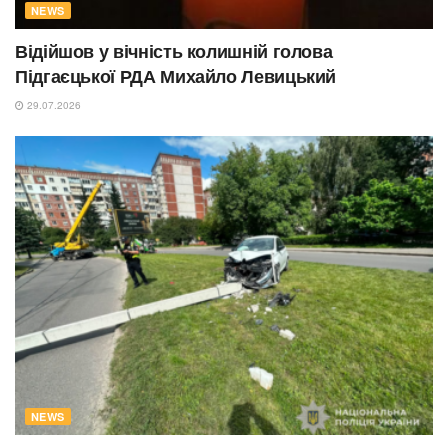
NEWS
Відійшов у вічність колишній голова
Підгаєцької РДА Михайло Левицький
29.07.2026
NEWS