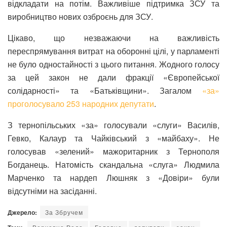
відкладати на потім. Важливіше підтримка ЗСУ та
виробництво нових озброєнь для ЗСУ.
Цікаво, що незважаючи на важливість
переспрямування витрат на оборонні цілі, у парламенті
не було одностайності з цього питання. Жодного голосу
за цей закон не дали фракції «Європейської
солідарності» та «Батьківщини». Загалом
«за»
проголосувало 253 народних депутати
.
З тернопільських «за» голосували «слуги» Василів,
Гевко, Калаур та Чайківський з «майбаху». Не
голосував «зелений» мажоритарник з Тернополя
Богданець. Натомість скандальна «слуга» Людмила
Марченко та нардеп Люшняк з «Довіри» були
відсутніми на засіданні.
Джерело:
За Збручем