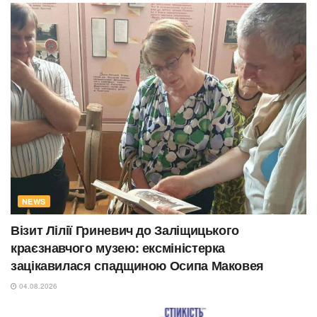
NEWS
Візит Лілії Гриневич до Заліщицького
краєзнавчого музею: ексміністерка
зацікавилася спадщиною Осипа Маковея
04.08.2026