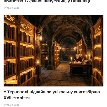
вбивство 17-річної випускниці у Вишнівці
06.08.2026
NEWS
У Тернополі віднайшли унікальну книгозбірню
XVII століття
05.08.2026