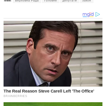
Теми:
Верховна Рада
Головне
депутати
закон