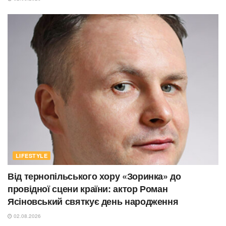
LIFESTYLE
Від тернопільського хору «Зоринка» до
провідної сцени країни: актор Роман
Ясіновський святкує день народження
02.08.2026