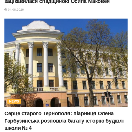
зацікавилася спадщиною Осипа Маковея
04.08.2026
NEWS
Серце старого Тернополя: піарниця Олена
Гарбузинська розповіла багату історію будівлі
школи № 4