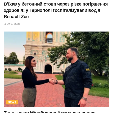
В’їхав у бетонний стовп через різке погіршення
здоров’я: у Тернополі госпіталізували водія
Renault Zoe
29.07.2026
NEWS
Т.в.о. глави Міноборони Хмара дав перше