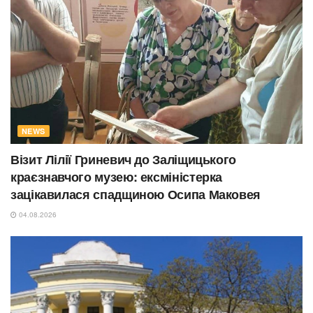
NEWS
Візит Лілії Гриневич до Заліщицького
краєзнавчого музею: ексміністерка
зацікавилася спадщиною Осипа Маковея
04.08.2026