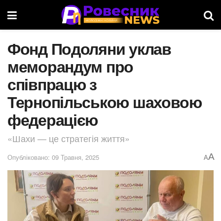
Фонд Подоляни уклав
меморандум про
співпрацю з
Тернопільською шаховою
федерацією
«Шахи — це стратегія життя»
A
Опубліковано: 09 Травня, 2025
A