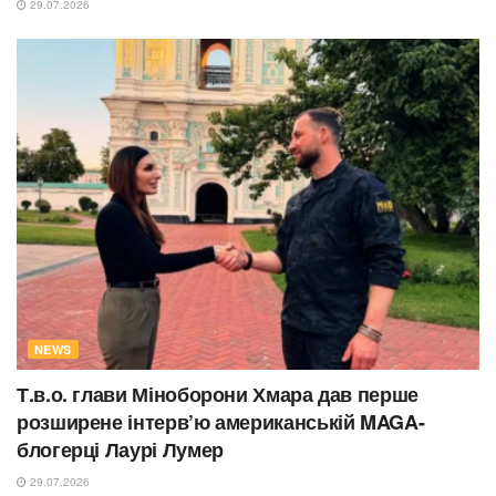
29.07.2026
NEWS
Т.в.о. глави Міноборони Хмара дав перше
розширене інтерв’ю американській MAGA-
блогерці Лаурі Лумер
29.07.2026