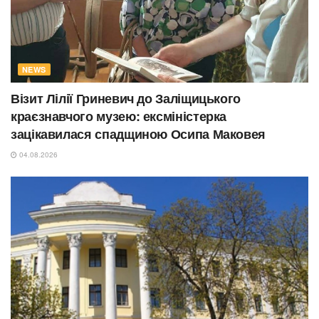
NEWS
Візит Лілії Гриневич до Заліщицького
краєзнавчого музею: ексміністерка
зацікавилася спадщиною Осипа Маковея
04.08.2026