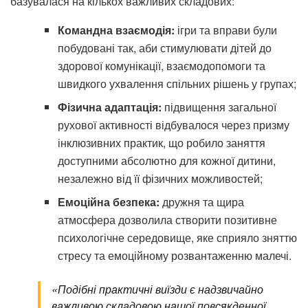
базувалася на кількох важливих складових:
Командна взаємодія:
ігри та вправи були
побудовані так, аби стимулювати дітей до
здорової комунікації, взаємодопомоги та
швидкого ухвалення спільних рішень у групах;
Фізична адаптація:
підвищення загальної
рухової активності відбувалося через призму
інклюзивних практик, що робило заняття
доступними абсолютно для кожної дитини,
незалежно від її фізичних можливостей;
Емоційна безпека:
дружня та щира
атмосфера дозволила створити позитивне
психологічне середовище, яке сприяло зняттю
стресу та емоційному розвантаженню малечі.
«Подібні практичні виїзди є надзвичайно
важливою складовою нашої повсякденної