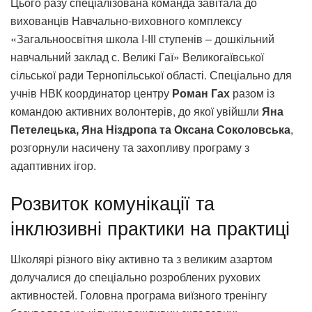
Цього разу спеціалізована команда завітала до
вихованців Навчально-виховного комплексу
«Загальноосвітня школа І-ІІІ ступенів – дошкільний
навчальний заклад с. Великі Гаї» Великогаївської
сільської ради Тернопільської області. Спеціально для
учнів НВК координатор центру
Роман Гах
разом із
командою активних волонтерів, до якої увійшли
Яна
Петелецька, Яна Ніздропа та Оксана Соколовська
,
розгорнули насичену та захопливу програму з
адаптивних ігор.
Розвиток комунікації та
інклюзивні практики на практиці
Школярі різного віку активно та з великим азартом
долучалися до спеціально розроблених рухових
активностей. Головна програма виїзного тренінгу