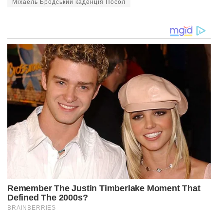
Міхаель Бродський каденція Посол