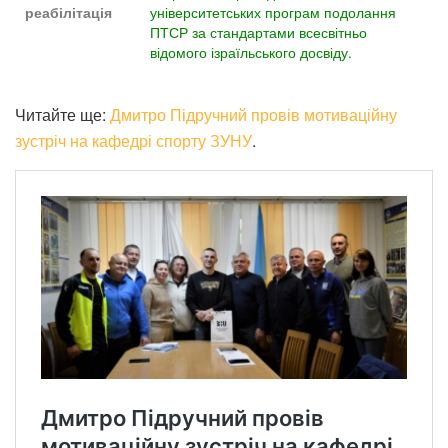
університетських програм подолання
реабілітація
ПТСР за стандартами всесвітньо
відомого ізраїльського досвіду.
Читайте ще:
Дмитро Підручний провів мотиваційну
зустріч на кафедрі спорту ЗУНУ
.