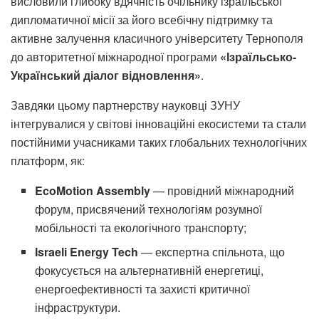
висловили глибоку вдячність очільнику ізраїльської
дипломатичної місії за його всебічну підтримку та
активне залучення класичного університету Тернополя
до авторитетної міжнародної програми
«Ізраїльсько-
Український діалог відновлення»
.
Завдяки цьому партнерству науковці ЗУНУ
інтегрувалися у світові інноваційні екосистеми та стали
постійними учасниками таких глобальних технологічних
платформ, як:
EcoMotion Assembly
— провідний міжнародний
форум, присвячений технологіям розумної
мобільності та екологічного транспорту;
Israeli Energy Tech
— експертна спільнота, що
фокусується на альтернативній енергетиці,
енергоефективності та захисті критичної
інфраструктури.