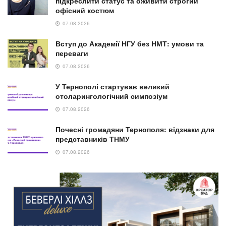
підкреслити статус та оживити строгий
офісний костюм
07.08.2026
Вступ до Академії НГУ без НМТ: умови та
переваги
07.08.2026
У Тернополі стартував великий
отоларингологічний симпозіум
07.08.2026
Почесні громадяни Тернополя: відзнаки для
представників ТНМУ
07.08.2026