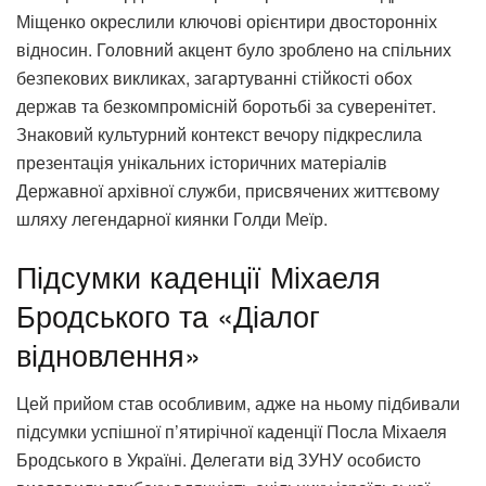
Міщенко окреслили ключові орієнтири двосторонніх
відносин. Головний акцент було зроблено на спільних
безпекових викликах, загартуванні стійкості обох
держав та безкомпромісній боротьбі за суверенітет.
Знаковий культурний контекст вечору підкреслила
презентація унікальних історичних матеріалів
Державної архівної служби, присвячених життєвому
шляху легендарної киянки Голди Меїр.
Підсумки каденції Міхаеля
Бродського та «Діалог
відновлення»
Цей прийом став особливим, адже на ньому підбивали
підсумки успішної п’ятирічної каденції Посла Міхаеля
Бродського в Україні. Делегати від ЗУНУ особисто