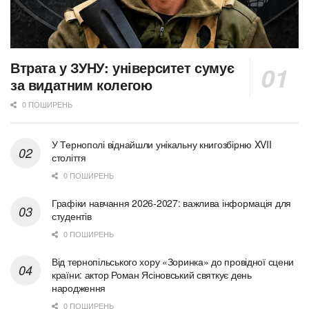
Втрата у ЗУНУ: університет сумує
за видатним колегою
0 ПОШИРЕНЬ
У Тернополі віднайшли унікальну книгозбірню XVII
століття
0 ПОШИРЕНЬ
Графіки навчання 2026-2027: важлива інформація для
студентів
0 ПОШИРЕНЬ
Від тернопільського хору «Зоринка» до провідної сцени
країни: актор Роман Ясіновський святкує день
народження
0 ПОШИРЕНЬ