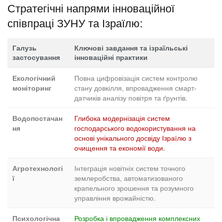
Стратегічні напрями інноваційної
співпраці ЗУНУ та Ізраїлю:
Галузь
Ключові завдання та ізраїльські
застосування
інноваційні практики
Повна цифровізація систем контролю
Екологічний
стану довкілля, впровадження смарт-
моніторинг
датчиків аналізу повітря та ґрунтів.
Глибока модернізація систем
Водопостачан
господарського водокористування на
ня
основі унікального досвіду Ізраїлю з
очищення та економії води.
Інтеграція новітніх систем точного
Агротехнологі
землеробства, автоматизованого
ї
крапельного зрошення та розумного
управління врожайністю.
Розробка і впровадження комплексних
Психологічна