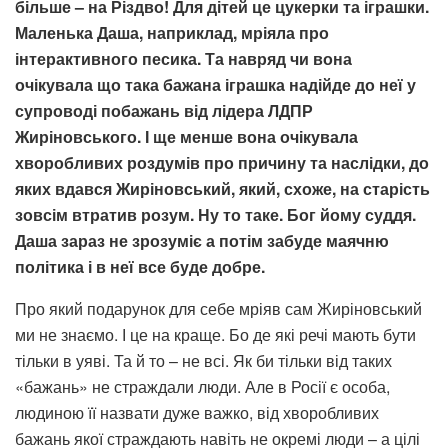
більше – на Різдво! Для дітей це цукерки та іграшки.
Маленька Даша, наприклад, мріяла про
інтерактивного песика. Та навряд чи вона
очікувала що така бажана іграшка надійде до неї у
супроводі побажань від лідера ЛДПР
Жиріновського. І ще менше вона очікувала
хворобливих роздумів про причину та наслідки, до
яких вдався Жиріновський, який, схоже, на старість
зовсім втратив розум. Ну то таке. Бог йому суддя.
Даша зараз не зрозуміє а потім забуде маячню
політика і в неї все буде добре.
Про який подарунок для себе мріяв сам Жиріновський
ми не знаємо. І це на краще. Бо де які речі мають бути
тільки в уяві. Та й то – не всі. Як би тільки від таких
«бажань» не страждали люди. Але в Росії є особа,
людиною її назвати дуже важко, від хворобливих
бажань якої страждають навіть не окремі люди – а цілі