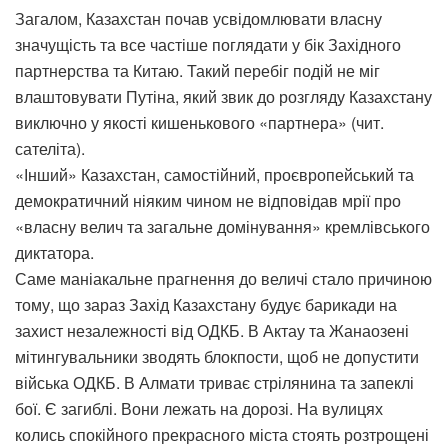
Загалом, Казахстан почав усвідомлювати власну
значущість та все частіше поглядати у бік Західного
партнерства та Китаю. Такий перебіг подій не міг
влаштовувати Путіна, який звик до розгляду Казахстану
виключно у якості кишенькового «партнера» (чит.
сателіта).
«Інший» Казахстан, самостійний, проєвропейський та
демократичний ніяким чином не відповідав мрії про
«власну велич та загальне домінування» кремлівського
диктатора.
Саме маніакальне прагнення до величі стало причиною
тому, що зараз Захід Казахстану будує барикади на
захист незалежності від ОДКБ. В Актау та Жанаозені
мітингувальники зводять блокпости, щоб не допустити
війська ОДКБ. В Алмати триває стрілянина та запеклі
бої. Є загиблі. Вони лежать на дорозі. На вулицях
колись спокійного прекрасного міста стоять розтрощені