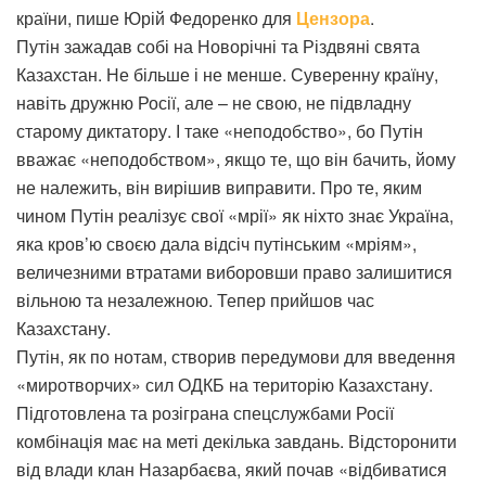
країни, пише Юрій Федоренко для
Цензора
.
Путін зажадав собі на Новорічні та Різдвяні свята
Казахстан. Не більше і не менше. Суверенну країну,
навіть дружню Росії, але – не свою, не підвладну
старому диктатору. І таке «неподобство», бо Путін
вважає «неподобством», якщо те, що він бачить, йому
не належить, він вирішив виправити. Про те, яким
чином Путін реалізує свої «мрії» як ніхто знає Україна,
яка кров’ю своєю дала відсіч путінським «мріям»,
величезними втратами виборовши право залишитися
вільною та незалежною. Тепер прийшов час
Казахстану.
Путін, як по нотам, створив передумови для введення
«миротворчих» сил ОДКБ на територію Казахстану.
Підготовлена та розіграна спецслужбами Росії
комбінація має на меті декілька завдань. Відсторонити
від влади клан Назарбаєва, який почав «відбиватися