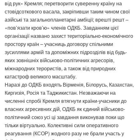
від рук» Кремля; перетворити суверенну країну на
стовідсоткового васала, закріпивши таким чином свої
азійські та загальнопланетарні амбіції; врешті решт –
«пов’язати кров’ю» членів ОДКБ. Завданням цієї
організації названо захист територіально-економічного
простору країн – учасниць договору спільними
зусиллями армій та допоміжних підрозділів від будь-
яких зовнішніх військово-політичних агресорів,
міжнародних терористів, а також від природних
катастроф великого масштабу.
Наразі до ОДКБ входять Вірменія, Білорусь, Казахстан,
Киргизія, Росія та Таджикистан. Незважаючи на
численні спробі Кремля втягнути країни-учасники до
власних агресивних дій, ОДКБ як єдиний військово-
політичний союз усі ці завдання виконував поки що
тільки віртуально. Колективні сили оперативного
реагування (КСОР) жодного разу не брали участь у