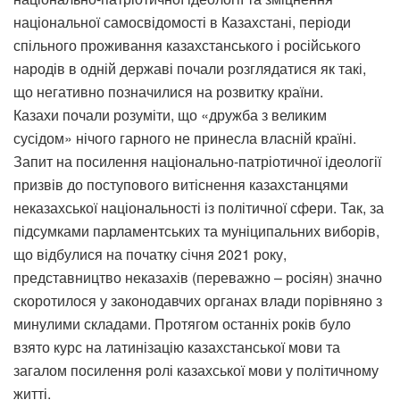
національної самосвідомості в Казахстані, періоди
спільного проживання казахстанського і російського
народів в одній державі почали розглядатися як такі,
що негативно позначилися на розвитку країни.
Казахи почали розуміти, що «дружба з великим
сусідом» нічого гарного не принесла власній країні.
Запит на посилення національно-патріотичної ідеології
призвів до поступового витіснення казахстанцями
неказахської національності із політичної сфери. Так, за
підсумками парламентських та муніципальних виборів,
що відбулися на початку січня 2021 року,
представництво неказахів (переважно – росіян) значно
скоротилося у законодавчих органах влади порівняно з
минулими складами. Протягом останніх років було
взято курс на латинізацію казахстанської мови та
загалом посилення ролі казахської мови у політичному
житті.