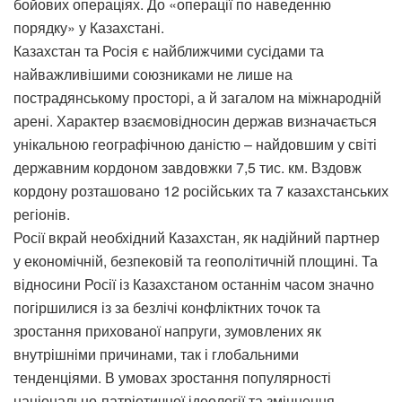
бойових операціях. До «операції по наведенню
порядку» у Казахстані.
Казахстан та Росія є найближчими сусідами та
найважливішими союзниками не лише на
пострадянському просторі, а й загалом на міжнародній
арені. Характер взаємовідносин держав визначається
унікальною географічною даністю – найдовшим у світі
державним кордоном завдовжки 7,5 тис. км. Вздовж
кордону розташовано 12 російських та 7 казахстанських
регіонів.
Росії вкрай необхідний Казахстан, як надійний партнер
у економічній, безпековій та геополітичній площині. Та
відносини Росії із Казахстаном останнім часом значно
погіршилися із за безлічі конфліктних точок та
зростання прихованої напруги, зумовлених як
внутрішніми причинами, так і глобальними
тенденціями. В умовах зростання популярності
національно-патріотичної ідеології та зміцнення