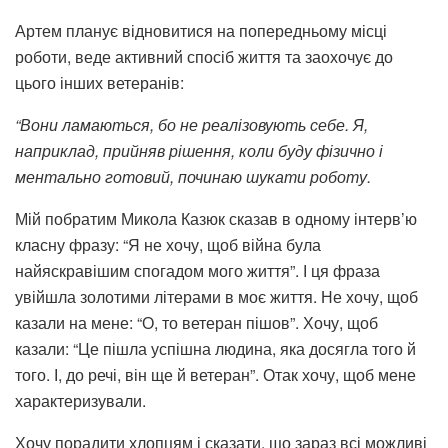
Артем планує відновитися на попередньому місці
роботи, веде активний спосіб життя та заохочує до
цього інших ветеранів:
“Вони ламаються, бо не реалізовують себе. Я,
наприклад, прийняв рішення, коли буду фізично і
ментально готовий, починаю шукати роботу.
Мій побратим Микола Казюк сказав в одному інтерв’ю
класну фразу: “Я не хочу, щоб війна була
найяскравішим спогадом мого життя”. І ця фраза
увійшла золотими літерами в моє життя. Не хочу, щоб
казали на мене: “О, то ветеран пішов”. Хочу, щоб
казали: “Це пішла успішна людина, яка досягла того й
того. І, до речі, він ще й ветеран”. Отак хочу, щоб мене
характеризували.
Хочу порадити хлопцям і сказати, що зараз всі можливі