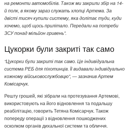
на ремонти автомобілів. Також ми закрили збір на 14-
й полк, в якому зараз служать хлопці Артема. За
двісті тисяч купили систему, яка долітає туди, куди
хочемо, щоб щось прилітало. Передали на потреби
ЗСУ понад мільйон гривень”.
Цукорки були закриті так само
“Цукорки були закриті так само. Це індивідуальна
система РЕБ для піхотинців. Її видавали індивідуально
кожному військовослужбовцю”, — зазначив Артем
Комісарчук.
Решту грошей, які зібрали на протезування Артемові,
використовують на його відновлення та подальшу
реабілітацію, говорить Тетяна Комісарчук. Також
попереду операції з відновлення пошкоджених
осколком органів дихальної системи та обличчя.