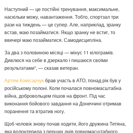
Наступний — це постійні тренування, максимальне,
наскільки можу, навантаження. Тобто, спортзал три
рази на тиждень — це супер. Але, наприклад, зранку
встав, маю позайматися. Якщо зранку не встиг, то
ввечері маю позайматися. Самодисципліна.
За два з половиною місяці — мінус 11 кілограмів.
Дивлюся на себе в дзеркало і пишаюся своїми
результатами”, — сказав ветеран.
Артем Комісарчук
брав участь в АТО, понад рік був у
російському полоні. Коли почалася повномасштабна
війна, добровольцем пішов на фронт. Під час
виконання бойового завдання на Донеччині отримав
поранення та втратив ногу.
Щоб чоловік знову почав ходити, його дружина Тетяна,
яка волонтерила з перших днів повномасштабного