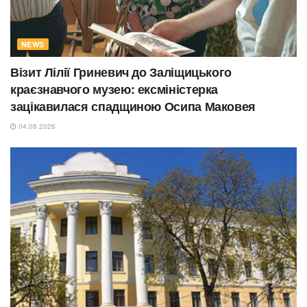
NEWS
Візит Лілії Гриневич до Заліщицького
краєзнавчого музею: ексміністерка
зацікавилася спадщиною Осипа Маковея
04.08.2026