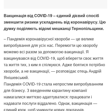
Вакцинація від COVID-19 – єдиний дієвий спосіб
зменшити ризики ускладнень від коронавірусу. Цю
думку поділяють відомі мешканці Тернопільщини.
– Пандемія коронавірусної хвороби — це велике
випробування для усіх нас. Перемогти цю хворобу
можемо всі разом за допомогою вакцинації. Я
вакцинувався від COVID-19, щоб вберегти своє життя
та життя тих, з ким я спілкуюся. Адже боятися потрібно
хвороби, а не вакцинації, — розповідає отець Андрій
Янішевський.
Пандемія COVID-19 стала непростим випробуванням
для бізнесу. З введенням карантину компанії
намагалися миттєво адаптуватися: працювати і
надавати послуги віддалено. Однак, вакцинація —
єдиний крок, щоб уникнути нових локдаунів.