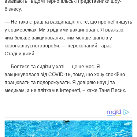
вважають і відомі тернопільські представники шоу-
бізнесу.
— Не така страшна вакцинація як те, що про неї пишуть
у соцмережах. Ми з рідними вакциновані. Я вважаю,
чим більше вакцинованих, тим менше шансів у
коронавірусної хвороби, — переконаний Тарас
Стадницький.
— Боятися та сидіти у хаті — це не моє. Я
вакцинувалася від COVID-19, тому, що хочу спокійно
працювати та подорожувати. Я довіряю науці та
медикам, а не пліткам в інтернеті, – каже Таня Песик.