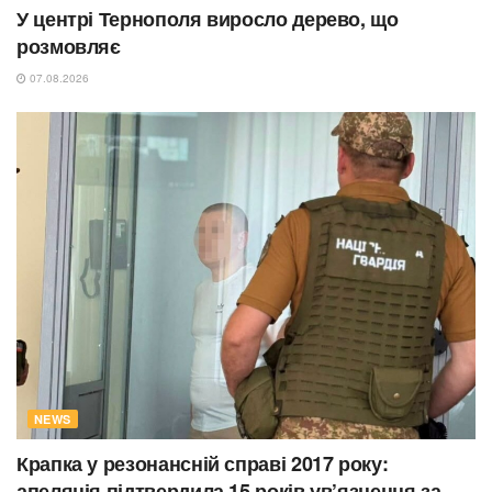
У центрі Тернополя виросло дерево, що
розмовляє
07.08.2026
NEWS
Крапка у резонансній справі 2017 року:
апеляція підтвердила 15 років ув’язнення за