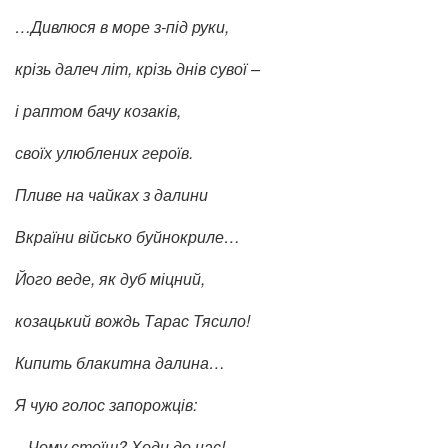
…Дивлюся в море з-під руки,
крізь далеч літ, крізь днів сувої –
і раптом бачу козаків,
своїх улюблених героїв.
Пливе на чайках з далини
Вкраїни військо буйнокриле…
Його веде, як дуб міцний,
козацький вождь Тарас Тясило!
Кипить блакитна далина…
Я чую голос запорожців:
− Чому стоїш? Ходи до нас!