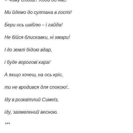
Ми йдемо до султана в гості!
Бери ось шаблю − і гайда!
Не бійся блискавки, ні хмари!
І до землі бідою вдар,
і буде ворогові кара!
А якщо хочеш, на ось кріс,
ти не вродився для спокою!..
Іду в розквітлий Симеїз,
іду, захмелений весною.
***