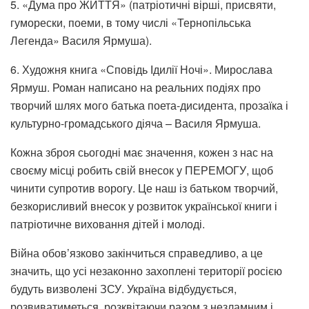
5. «Дума про ЖИТТЯ» (патріотичні вірші, присвяти,
гуморески, поеми, в тому числі «Тернопільська
Легенда» Василя Ярмуша).
6. Художня книга «Сповідь Ідилії Ночі». Мирослава
Ярмуш.
Роман написано на реальних подіях про
творчий шлях мого батька поета-дисидента, прозаїка і
культурно-громадського діяча – Василя Ярмуша.
Кожна зброя сьогодні має значення, кожен з нас на
своєму місці робить свій внесок у ПЕРЕМОГУ, щоб
чинити супротив ворогу. Це наш із батьком творчий,
безкорисливий внесок у розвиток української книги і
патріотичне виховання дітей і молоді.
Війна обов’язково закінчиться справедливо, а це
значить, що усі незаконно захоплені території росією
будуть визволені ЗСУ. Україна відбудується,
розвиватиметься, розквітаючи разом з незламним і