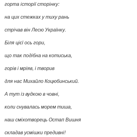
горта історії сторінку:
на цих стежках у тиху рань
стрічав він Лесю Українку.
Біля цієї ось гори,
що так подібна на котиська,
горів і мріяв, і творив
для нас Михайло Коцюбинський.
А тут із вудкою в човні,
коли снувалась морем тиша,
наш сміхотворець Остап Вишня
складав усмішки предивні!