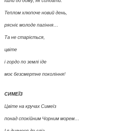
ішли до дому, як солдати.
Теплом хлюпоче новий день,
рясніє молоде пагіння…
Та не старіється,
цвіте
і гордо по землі іде
моє безсмертне покоління!
СИМЕЇЗ
Цвіте на кручах Симеїз
понад спокійним Чорним морем…
І я дивуюся до сліз,