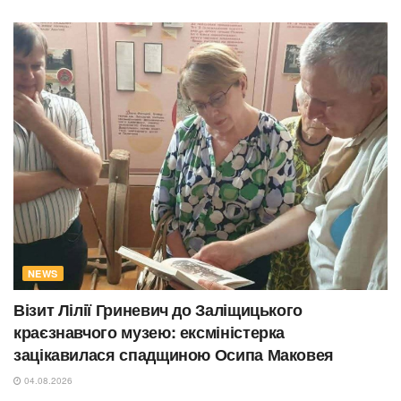
NEWS
Візит Лілії Гриневич до Заліщицького
краєзнавчого музею: ексміністерка
зацікавилася спадщиною Осипа Маковея
04.08.2026