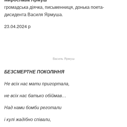
громадська діячка, письменниця, донька поета-
дисидента Василя Ярмуша.
23.04.2024 р
Василь Ярмуш
БЕЗСМЕРТНЕ ПОКОЛІННЯ
Не всіх нас мати пригортала,
не всіх нас батько обіймав…
Над нами бомби реготали
і кулі жадібно співали,