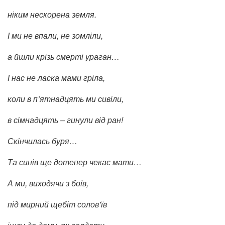
ніким нескорена земля.
І ми не впали, не зомліли,
а йшли крізь смерті ураган…
І нас не ласка мами гріла,
коли в п’ятнадцять ми сивіли,
в сімнадцять – гинули від ран!
Скінчилась буря…
Та синів ще дотепер чекає мати…
А ми, виходячи з боїв,
під мирний щебіт солов’їв