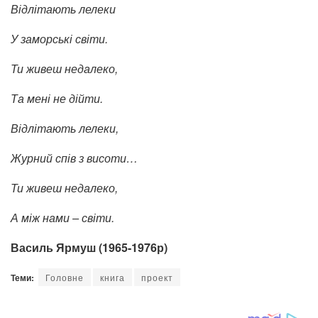
Відлітають лелеки
У заморські світи.
Ти живеш недалеко,
Та мені не дійти.
Відлітають лелеки,
Журний спів з висоти…
Ти живеш недалеко,
А між нами – світи.
Василь Ярмуш (1965-1976р)
Теми:
Головне
книга
проект