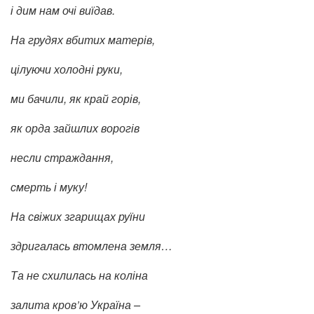
і дим нам очі виїдав.
На грудях вбитих матерів,
цілуючи холодні руки,
ми бачили, як край горів,
як орда зайшлих ворогів
несли страждання,
смерть і муку!
На свіжих згарищах руїни
здригалась втомлена земля…
Та не схилилась на коліна
залита кров’ю Україна –