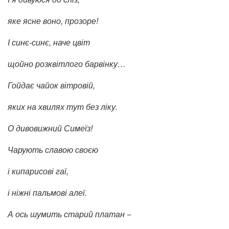
яке ясне воно, прозоре!
І синє-синє, наче цвіт
щойно розквітлого барвінку…
Гойдає чайок вітровій,
яких на хвилях тут без ліку.
О дивовижний Симеїз!
Чарують славою своєю
і кипарисові гаї,
і ніжні пальмові алеї.
А ось шумить старий платан −