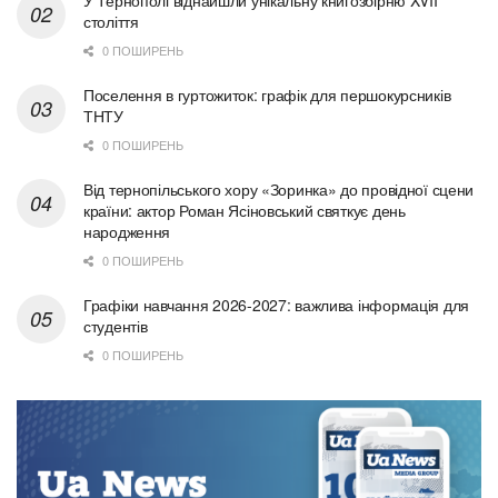
У Тернополі віднайшли унікальну книгозбірню XVII
століття
0 ПОШИРЕНЬ
Поселення в гуртожиток: графік для першокурсників
ТНТУ
0 ПОШИРЕНЬ
Від тернопільського хору «Зоринка» до провідної сцени
країни: актор Роман Ясіновський святкує день
народження
0 ПОШИРЕНЬ
Графіки навчання 2026-2027: важлива інформація для
студентів
0 ПОШИРЕНЬ