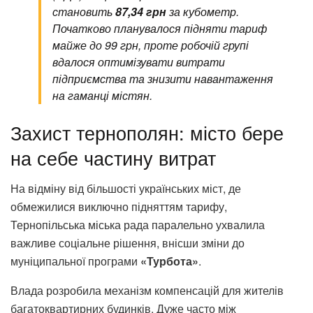
становить
87,34 грн
за кубометр.
Початково планувалося підняти тариф
майже до 99 грн, проте робочій групі
вдалося оптимізувати витрати
підприємства та знизити навантаження
на гаманці містян.
Захист тернополян: місто бере
на себе частину витрат
На відміну від більшості українських міст, де
обмежилися виключно підняттям тарифу,
Тернопільська міська рада паралельно ухвалила
важливе соціальне рішення, внісши зміни до
муніципальної програми
«Турбота»
.
Влада розробила механізм компенсацій для жителів
багатоквартирних будинків. Дуже часто між