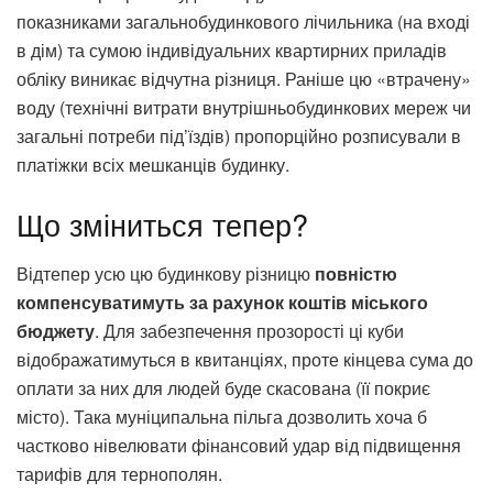
показниками загальнобудинкового лічильника (на вході
в дім) та сумою індивідуальних квартирних приладів
обліку виникає відчутна різниця. Раніше цю «втрачену»
воду (технічні витрати внутрішньобудинкових мереж чи
загальні потреби під’їздів) пропорційно розписували в
платіжки всіх мешканців будинку.
Що зміниться тепер?
Відтепер усю цю будинкову різницю
повністю
компенсуватимуть за рахунок коштів міського
бюджету
. Для забезпечення прозорості ці куби
відображатимуться в квитанціях, проте кінцева сума до
оплати за них для людей буде скасована (її покриє
місто). Така муніципальна пільга дозволить хоча б
частково нівелювати фінансовий удар від підвищення
тарифів для тернополян.