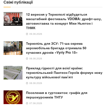
Свіжі публікації
12 вересня у Тернополі відбудеться
масштабний фестиваль VDOMA: дрифт-шоу,
автовиставка та концерт Міки Ньютон і
ТНМК
09.08.2026
Тернопіль для ЗСУ: 71-ша окрема
аеромобільна бригада отримала 50
сучасних дронів «Vyriy Pro 15»
08.08.2026
Приклад гідності для всієї країни:
тернопільський Пантеон Героїв формує нову
культуру військової пам’яті
08.08.2026
Поселення в гуртожиток: графік для
першокурсників ТНТУ
07.08.2026