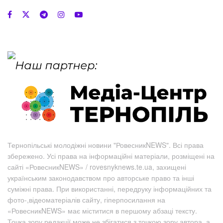
Тернопільські молодіжні новини "РовесникNEWS". Всі права
збережено. Усі права на інформаційні матеріали, розміщені на
сайті «РовесникNEWS» / rovesnyknews.te.ua, захищені
українським законодавством про авторське право та інші
суміжні права. При використанні, передруку інформаційних та
фото-,відеоматеріалів сайту, гіперпосилання на
«РовесникNEWS» має міститися в першому абзаці тексту.
Точка зору редакції може не збігатися з точкою зору автора, а