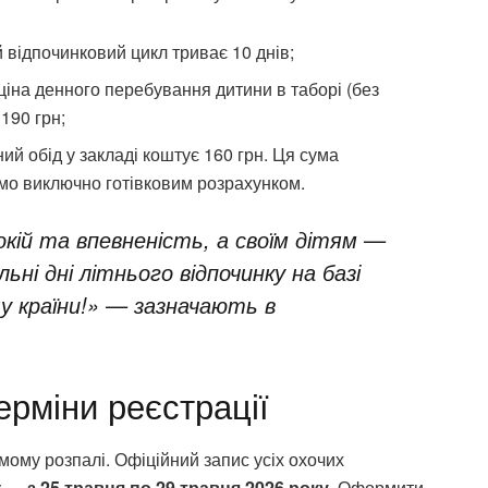
відпочинковий цикл триває 10 днів;
ціна денного перебування дитини в таборі (без
190 грн;
й обід у закладі коштує 160 грн. Ця сума
мо виключно готівковим розрахунком.
окій та впевненість, а своїм дітям —
льні дні літнього відпочинку на базі
шу країни!» — зазначають в
ерміни реєстрації
мому розпалі. Офіційний запис усіх охочих
су —
з 25 травня по 29 травня 2026 року
. Оформити