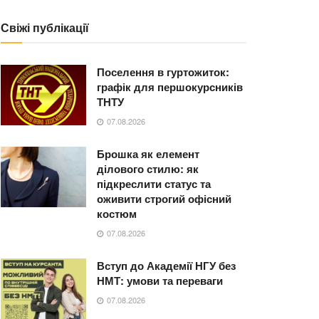
Свіжі публікації
Поселення в гуртожиток:
графік для першокурсників
ТНТУ
07.08.2026
Брошка як елемент
ділового стилю: як
підкреслити статус та
оживити строгий офісний
костюм
07.08.2026
Вступ до Академії НГУ без
НМТ: умови та переваги
07.08.2026