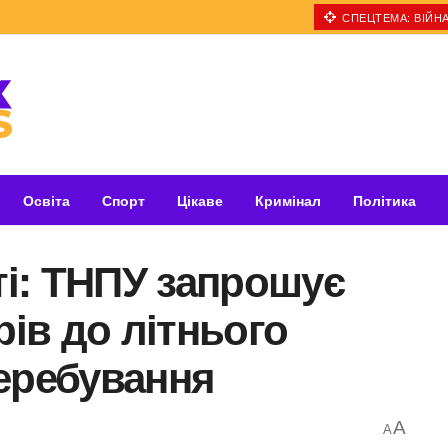
СПЕЦТЕМА: ВІЙНА
Освіта
Спорт
Цікаве
Кримінал
Політика
ті: ТНПУ запрошує
ів до літнього
еребування
A
A