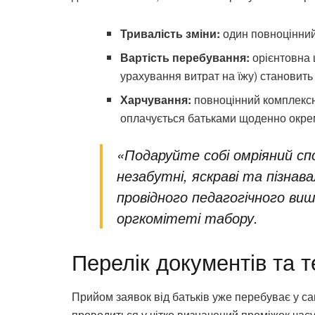
Тривалість зміни:
один повноцінний 
Вартість перебування:
орієнтовна 
урахування витрат на їжу) становить 
Харчування:
повноцінний комплексни
оплачується батьками щоденно окре
«Подаруйте собі омріяний сп
незабутні, яскраві та пізнава
провідного педагогічного ви
оргкомітеті табору.
Перелік документів та т
Прийом заявок від батьків уже перебуває у са
проводиться у чітко визначений проміжок ча