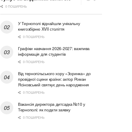
0 ПОШИРЕНЬ
У Тернополі віднайшли унікальну
книгозбірню XVII століття
0 ПОШИРЕНЬ
Графіки навчання 2026-2027: важлива
інформація для студентів
0 ПОШИРЕНЬ
Від тернопільського хору «Зоринка» до
провідної сцени країни: актор Роман
Ясіновський святкує день народження
0 ПОШИРЕНЬ
Вакансія директора дитсадка №10 у
Тернополі: як подати заявку
0 ПОШИРЕНЬ