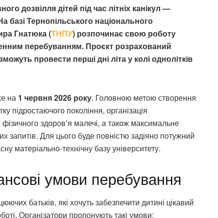
ного дозвілля дітей під час літніх канікул —
На базі Тернопільського національного
ира Гнатюка (
ТНПУ
) розпочинає свою роботу
 денним перебуванням. Проєкт розрахований
 зможуть провести перші дні літа у колі однолітків
же на
1 червня 2026 року
. Головною метою створення
тку підростаючого покоління, організація
 фізичного здоров’я малечі, а також максимальне
них запитів. Для цього буде повністю задіяно потужний
асну матеріально-технічну базу університету.
нансові умови перебування
ючих батьків, які хочуть забезпечити дитині цікавий
боті. Організатори пропонують такі умови: