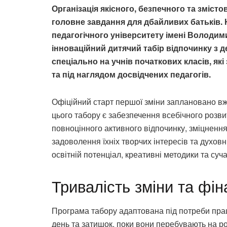
Організація якісного, безпечного та змістов
головне завдання для дбайливих батьків. 
педагогічного університету імені Володим
інноваційний дитячий табір відпочинку з
спеціально на учнів початкових класів, які
та під наглядом досвідчених педагогів.
Офіційний старт першої зміни заплановано в
цього табору є забезпечення всебічного розви
повноцінного активного відпочинку, зміцнення
задоволення їхніх творчих інтересів та духов
освітній потенціал, креативні методики та суч
Тривалість зміни та фі
Програма табору адаптована під потреби працю
день та затишок, поки вони перебувають на ро