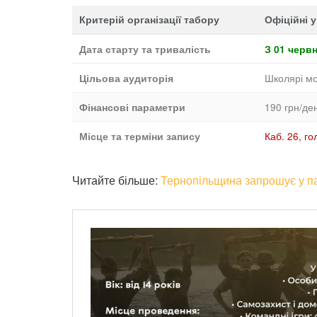
Критерій організації табору
Офіційні 
Дата старту та тривалість
З 01 червн
Школярі мо
Цільова аудиторія
190 грн/де
Фінансові параметри
Каб. 26, г
Місце та терміни запису
Читайте більше:
Тернопільщина запрошує у пат