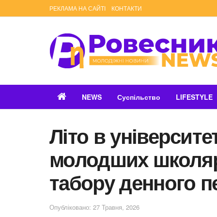
РЕКЛАМА НА САЙТІ
КОНТАКТИ
NEWS
Суспільство
LIFESTYLE
Літо в університе
молодших школяр
табору денного п
Опубліковано: 27 Травня, 2026