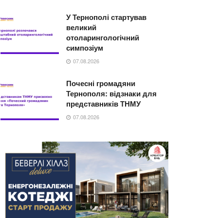
У Тернополі стартував
великий
отоларингологічний
симпозіум
07.08.2026
Почесні громадяни
Тернополя: відзнаки для
представників ТНМУ
07.08.2026