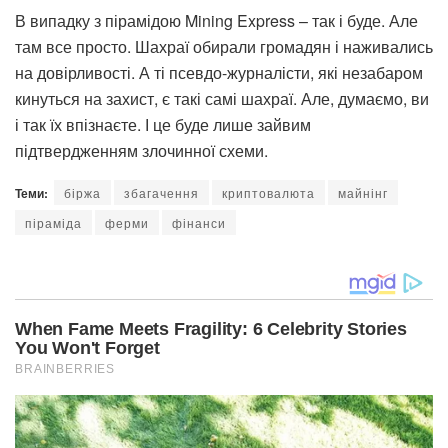
В випадку з пірамідою Mining Express – так і буде. Але
там все просто. Шахраї обирали громадян і наживались
на довірливості. А ті псевдо-журналісти, які незабаром
кинуться на захист, є такі самі шахраї. Але, думаємо, ви
і так їх впізнаєте. І це буде лише зайвим
підтвердженням злочинної схеми.
Теми:
біржа
збагачення
криптовалюта
майнінг
піраміда
ферми
фінанси