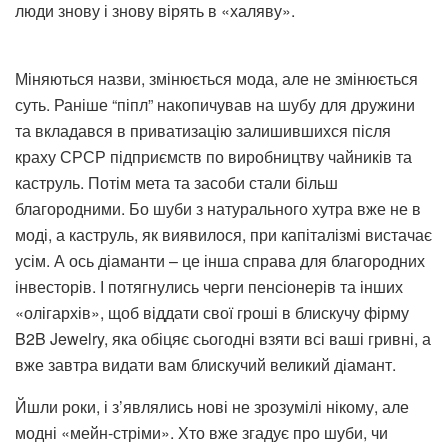
люди знову і знову вірять в «халяву».
Міняються назви, змінюється мода, але не змінюється
суть. Раніше “піпл” накопичував на шубу для дружини
та вкладався в приватизацію залишившихся після
краху СРСР підприємств по виробництву чайників та
каструль. Потім мета та засоби стали більш
благородними. Бо шуби з натурального хутра вже не в
моді, а каструль, як виявилося, при капіталізмі вистачає
усім. А ось діаманти – це інша справа для благородних
інвесторів. І потягнулись черги пенсіонерів та інших
«олігархів», щоб віддати свої гроші в блискучу фірму
B2B Jewelry, яка обіцяє сьогодні взяти всі ваші гривні, а
вже завтра видати вам блискучий великий діамант.
Йшли роки, і з’являлись нові не зрозумілі нікому, але
модні «мейн-стріми». Хто вже згадує про шуби, чи