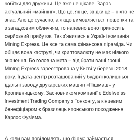
чобітки для дружини. Це вже не цікаве. Зараз
актуальний «майнінг». Що це, як це, звідки це – ніхто не
знає. Але це сучасно, а якщо вимовляється пошепки та
з загадковим обличчям, то напевно воно приносить
серйозний прибуток. Так з’явилася в Україні компанія
Mining Express. Це все та сама фінансова піраміда. Чи
обіцяє вона каструлі, чи криптовалюту не має ніякого
значення. Бо головна мета – відібрати ваші гроші.
Mining Express зареєстрована у Києві у березні 2018
року. Її дата-центр розташований у будівлі колишньої
їдальні заводу друкарських машин «Пішмаш» у
Кропивницькому. Засновником компанії є Edelweiss
investment Trading Company з Гонконгу, а кінцевим
бенефіціаром є бразилець японського походження
Карлос Фузіяма.
А коли вам повідомлять, що фірма займається