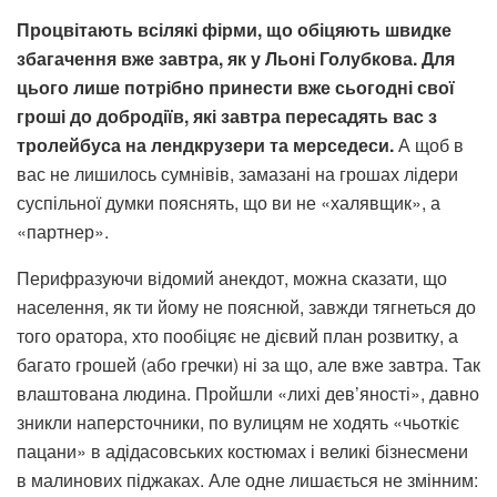
Процвітають всілякі фірми, що обіцяють швидке
збагачення вже завтра, як у Льоні Голубкова. Для
цього лише потрібно принести вже сьогодні свої
гроші до добродіїв, які завтра пересадять вас з
тролейбуса на лендкрузери та мерседеси.
А щоб в
вас не лишилось сумнівів, замазані на грошах лідери
суспільної думки пояснять, що ви не «халявщик», а
«партнер».
Перифразуючи відомий анекдот, можна сказати, що
населення, як ти йому не пояснюй, завжди тягнеться до
того оратора, хто пообіцяє не дієвий план розвитку, а
багато грошей (або гречки) ні за що, але вже завтра. Так
влаштована людина. Пройшли «лихі дев’яності», давно
зникли наперсточники, по вулицям не ходять «чьоткіє
пацани» в адідасовських костюмах і великі бізнесмени
в малинових піджаках. Але одне лишається не змінним: