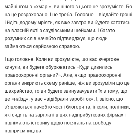
майнінгом в «хмарі», ви нічого з цього не зрозумієте. Бо
на це розраховано. І не треба. Головне – віддайте гроші
і йдіть додому мріяти, як вже завтра ви будете кататись
на власній яхті з саудівськими шейхами. І багато
розумних слів начебто підтверджує, що люди
займаються серйозною справою.
І що головне. Коли ви зрозумієте, що вас вчергове
кинули, ви будете обурюватись «Куди дивились
правоохоронні органи?». Але, якщо правоохоронні
органи викриють схему раніше, ніж ви зрозуміли що це
шахрайство, то ви будете звинувачувати їх в тому, що
це «наїзд», у вас «відібрали заробіток». І, звісно, що
з’являються начебто чесні блогери та, інколи, політики,
які сидять на зарплаті в цих надприбуткових фірмах і
піднімають істерику щодо посягань на свободу
підприємництва.