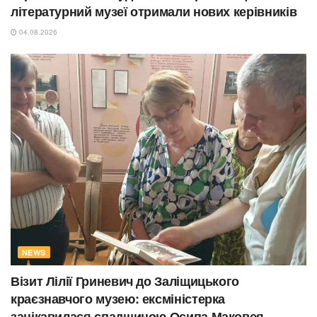
літературний музеї отримали нових керівників
04.08.2026
NEWS
Візит Лілії Гриневич до Заліщицького
краєзнавчого музею: ексміністерка
зацікавилася спадщиною Осипа Маковея