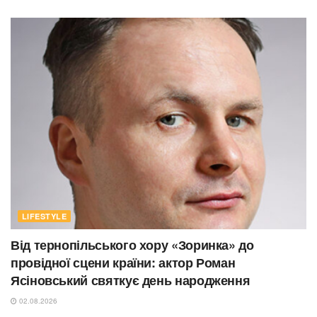
LIFESTYLE
Від тернопільського хору «Зоринка» до
провідної сцени країни: актор Роман
Ясіновський святкує день народження
02.08.2026