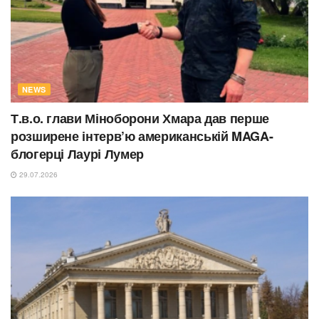
NEWS
Т.в.о. глави Міноборони Хмара дав перше
розширене інтерв’ю американській MAGA-
блогерці Лаурі Лумер
29.07.2026