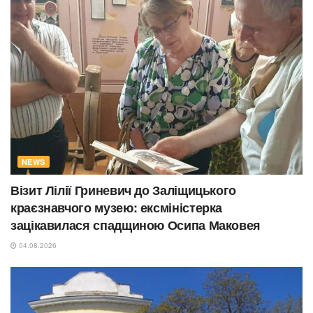
NEWS
Візит Лілії Гриневич до Заліщицького
краєзнавчого музею: ексміністерка
зацікавилася спадщиною Осипа Маковея
04.08.2026