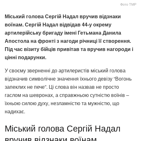
Фото ТМР
Міський голова Сергій Надал вручив відзнаки
воїнам. Сергій Надал відвідав 44-у окрему
артилерійську бригаду імені Гетьмана Данила
Апостола на фронті з нагоди річниці її створення.
Під час візиту бійців привітав та вручив нагороди і
цінні подарунки.
У своєму зверненні до артилеристів міський голова
відзначив символічне значення їхнього девізу “Вогонь
запеклих не пече”. Ці слова він назвав не просто
гаслом на шевронах, а справжньою сутністю воїнів –
їхньою силою духу, незламністю та мужністю, що
надихає.
Міський голова Сергій Надал
вручив відзнаки воїнам