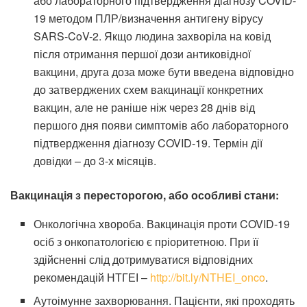
або лабораторного підтвердження діагнозу COVID-
19 методом ПЛР/визначення антигену вірусу
SARS-CoV-2. Якщо людина захворіла на ковід
після отримання першої дози антиковідної
вакцини, друга доза може бути введена відповідно
до затверджених схем вакцинації конкретних
вакцин, але не раніше ніж через 28 днів від
першого дня появи симптомів або лабораторного
підтвердження діагнозу COVID-19. Термін дії
довідки – до 3-х місяців.
Вакцинація з пересторогою, або особливі стани:
Онкологічна хвороба. Вакцинація проти COVID-19
осіб з онкопатологією є пріоритетною. При її
здійсненні слід дотримуватися відповідних
рекомендацій НТГЕІ –
http://bit.ly/NTHEI_onco
.
Аутоімунне захворювання. Пацієнти, які проходять