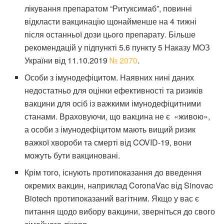
лікування препаратом “Ритуксимаб”, повинні
відкласти вакцинацію щонайменше на 4 тижні
після останньої дози цього препарату. Більше
рекомендацій у підпункті 5.6 пункту 5 Наказу МОЗ
України від 11.10.2019
№ 2070
.
Особи з імунодефіцитом. Наявних нині даних
недостатньо для оцінки ефективності та ризиків
вакцини для осіб із важкими імунодефіцитними
станами. Враховуючи, що вакцина не є «живою»,
а особи з імунодефіцитом мають вищий ризик
важкої хвороби та смерті від COVID-19, вони
можуть бути вакциновані.
Крім того, існують протипоказання до введення
окремих вакцин, наприклад CoronaVac від Sinovac
Biotech протипоказаний вагітним. Якщо у вас є
питання щодо вибору вакцини, зверніться до свого