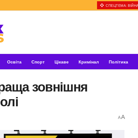
СПЕЦТЕМА: ВІЙНА
Освіта
Спорт
Цікаве
Кримінал
Політика
краща зовнішня
олі
A
A