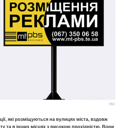
ПБС
ції, які розміщуються на вулицях міста, вздовж
ту та в інших місцях з високою прохідністю. Вони