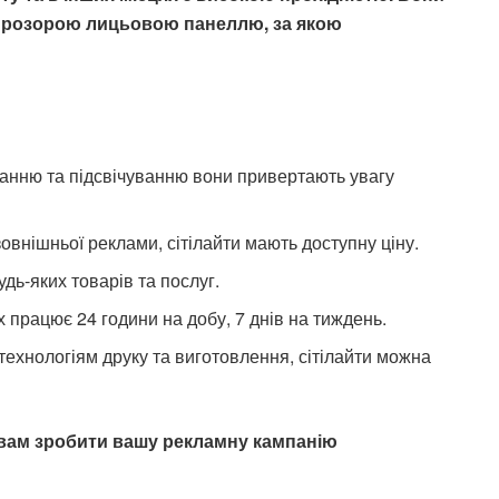
 прозорою лицьовою панеллю, за якою
анню та підсвічуванню вони привертають увагу
овнішньої реклами, сітілайти мають доступну ціну.
дь-яких товарів та послуг.
 працює 24 години на добу, 7 днів на тиждень.
ехнологіям друку та виготовлення, сітілайти можна
ь вам зробити вашу рекламну кампанію