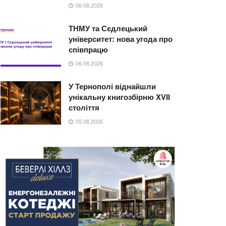
06.08.2026
ТНМУ та Сєдлецький
університет: нова угода про
співпрацю
06.08.2026
У Тернополі віднайшли
унікальну книгозбірню XVII
століття
05.08.2026