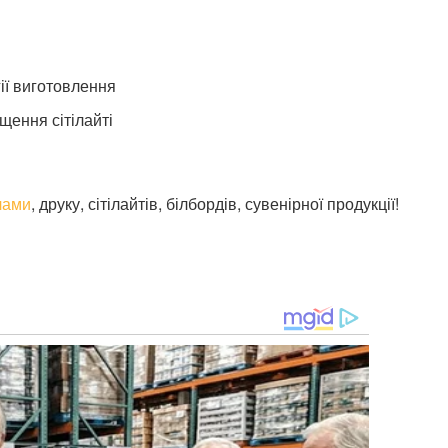
гії виготовлення
щення сітілайті
лами
, друку, сітілайтів, білбордів, сувенірної продукції!