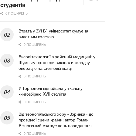
студентів
0 ПОШИРЕНЬ
Втрата у ЗУНУ: університет сумує за
видатним колегою
0 ПОШИРЕНЬ
Високі технології в районній медицині: у
Шумську ортопеди виконали складну
операцію на стегновій кістці
0 ПОШИРЕНЬ
У Тернополі віднайшли унікальну
книгозбірню XVII століття
0 ПОШИРЕНЬ
Від тернопільського хору «Зоринка» до
провідної сцени країни: актор Роман
Ясіновський святкує день народження
0 ПОШИРЕНЬ