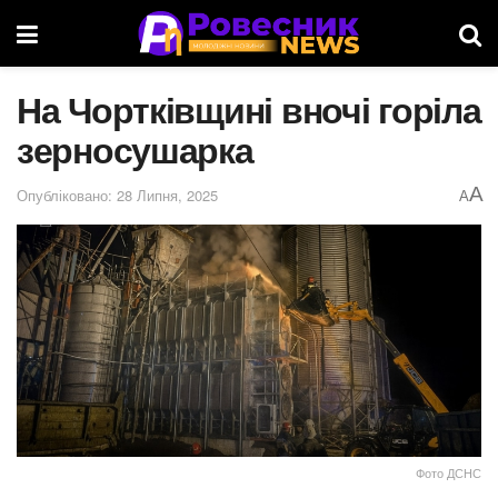
На Чортківщині вночі горіла
зерносушарка
A
Опубліковано: 28 Липня, 2025
A
Фото ДСНС