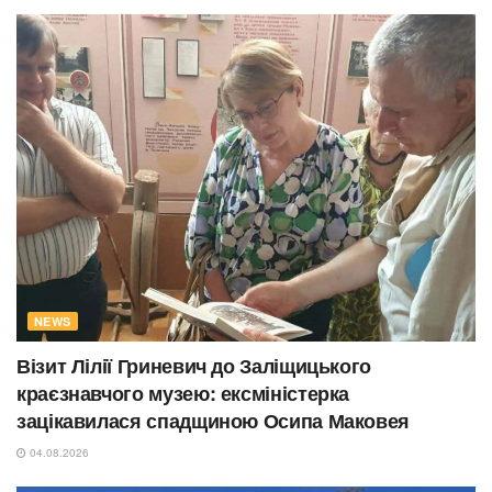
NEWS
Візит Лілії Гриневич до Заліщицького
краєзнавчого музею: ексміністерка
зацікавилася спадщиною Осипа Маковея
04.08.2026