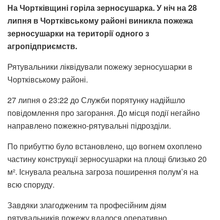
На Чортківщині горіла зерносушарка. У ніч на 28
липня в Чортківському районі виникла пожежа
зерносушарки на території одного з
агропідприємств.
Рятувальники ліквідували пожежу зерносушарки в
Чортківському районі.
27 липня о 23:22 до Служби порятунку надійшло
повідомлення про загорання. До місця події негайно
направлено пожежно-рятувальні підрозділи.
По прибуттю було встановлено, що вогнем охоплено
частину конструкції зерносушарки на площі близько 20
м². Існувала реальна загроза поширення полум’я на
всю споруду.
Завдяки злагодженим та професійним діям
рятувальників пожежу вдалося оперативно