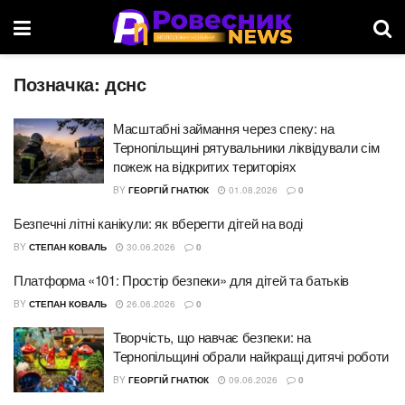
Позначка:
дснс
Масштабні займання через спеку: на
Тернопільщині рятувальники ліквідували сім
пожеж на відкритих територіях
BY
ГЕОРГІЙ ГНАТЮК
01.08.2026
0
Безпечні літні канікули: як вберегти дітей на воді
BY
СТЕПАН КОВАЛЬ
30.06.2026
0
Платформа «101: Простір безпеки» для дітей та батьків
BY
СТЕПАН КОВАЛЬ
26.06.2026
0
Творчість, що навчає безпеки: на
Тернопільщині обрали найкращі дитячі роботи
BY
ГЕОРГІЙ ГНАТЮК
09.06.2026
0