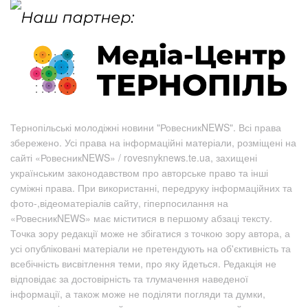
Тернопільські молодіжні новини "РовесникNEWS". Всі права
збережено. Усі права на інформаційні матеріали, розміщені на
сайті «РовесникNEWS» / rovesnyknews.te.ua, захищені
українським законодавством про авторське право та інші
суміжні права. При використанні, передруку інформаційних та
фото-,відеоматеріалів сайту, гіперпосилання на
«РовесникNEWS» має міститися в першому абзаці тексту.
Точка зору редакції може не збігатися з точкою зору автора, а
усі опубліковані матеріали не претендують на об'єктивність та
всебічність висвітлення теми, про яку йдеться. Редакція не
відповідає за достовірність та тлумачення наведеної
інформації, а також може не поділяти погляди та думки,