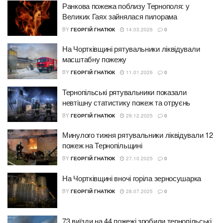
Ранкова пожежа поблизу Тернополя: у
Великих Гаях зайнялася пилорама
BY
ГЕОРГІЙ ГНАТЮК
14.03.2026
0
На Чортківщині рятувальники ліквідували
масштабну пожежу
BY
ГЕОРГІЙ ГНАТЮК
11.01.2026
0
Тернопільські рятувальники показали
невтішну статистику пожеж та отруєнь
BY
ГЕОРГІЙ ГНАТЮК
29.12.2025
0
Минулого тижня рятувальники ліквідували 12
пожеж на Тернопільщині
BY
ГЕОРГІЙ ГНАТЮК
27.10.2025
0
На Чортківщині вночі горіла зерносушарка
BY
ГЕОРГІЙ ГНАТЮК
28.07.2025
0
73 виїзди на 44 пожежі зробили тернопільські