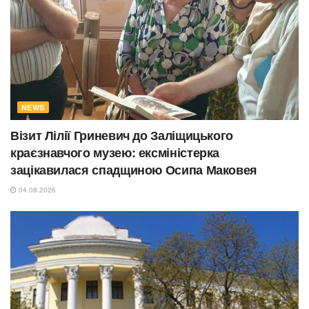
NEWS
Візит Лілії Гриневич до Заліщицького
краєзнавчого музею: ексміністерка
зацікавилася спадщиною Осипа Маковея
04.08.2026