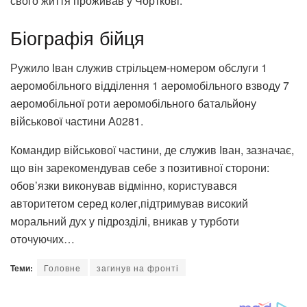
свого життя проживав у Чорткові.
Біографія бійця
Ружило Іван служив стрільцем-номером обслуги 1
аеромобільного відділення 1 аеромобільного взводу 7
аеромобільної роти аеромобільного батальйону
військової частини А0281.
Командир військової частини, де служив Іван, зазначає,
що він зарекомендував себе з позитивної сторони:
обов’язки виконував відмінно, користувався
авторитетом серед колег,підтримував високий
моральний дух у підрозділі, вникав у турботи
оточуючих…
Теми:
Головне
загинув на фронті