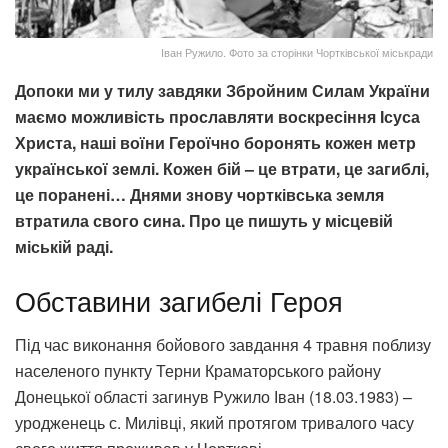
Іван Ружило. Фото за сторінки Чортківської міськради
Допоки ми у тилу завдяки Збройним Силам України
маємо можливість прославляти воскресіння Ісуса
Христа, наші воїни Героїчно боронять кожен метр
української землі. Кожен бій – це втрати, це загиблі,
це поранені… Днями знову чортківська земля
втратила свого сина. Про це пишуть у місцевій
міській раді.
Обставини загибелі Героя
Під час виконання бойового завдання 4 травня поблизу
населеного пункту Терни Краматорського району
Донецької області загинув Ружило Іван (18.03.1983) –
уродженець с. Милівці, який протягом тривалого часу