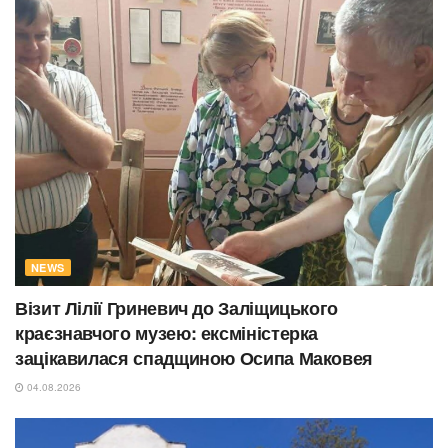
NEWS
Візит Лілії Гриневич до Заліщицького
краєзнавчого музею: ексміністерка
зацікавилася спадщиною Осипа Маковея
04.08.2026