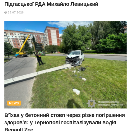
Підгаєцької РДА Михайло Левицький
29.07.2026
NEWS
В’їхав у бетонний стовп через різке погіршення
здоров’я: у Тернополі госпіталізували водія
Renault Zoe