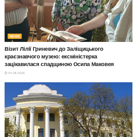
NEWS
Візит Лілії Гриневич до Заліщицького
краєзнавчого музею: ексміністерка
зацікавилася спадщиною Осипа Маковея
04.08.2026