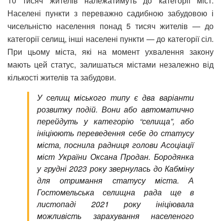
10 тисяч жителів належатимуть до категорії міст.
Населені пункти з переважно садибною забудовою і
чисельністю населення понад 5 тисяч жителів — до
категорії селищ, інші населені пункти — до категорії сіл.
При цьому міста, які на момент ухвалення закону
мають цей статус, залишаться містами незалежно від
кількості жителів та забудови.
У селищ міського типу є два варіанти
розвитку подій. Вони або автоматично
перейдуть у категорію “селища”, або
ініціюють переведення себе до статусу
міста, поснила радниця голови Асоціації
міст України Оксана Продан. Бородянка
у грудні 2023 року звернулась до Кабміну
для отримання статусу міста. А
Гостомельська селищна рада ще в
листопаді 2021 року ініціювала
можливість зарахування населеного