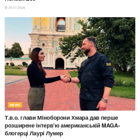
29.07.2026
NEWS
Т.в.о. глави Міноборони Хмара дав перше
розширене інтерв’ю американській MAGA-
блогерці Лаурі Лумер