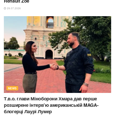
Renault Zoe
29.07.2026
NEWS
Т.в.о. глави Міноборони Хмара дав перше
розширене інтерв’ю американській MAGA-
блогерці Лаурі Лумер