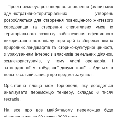
– Проект землеустрою щодо встановлення (зміни) меж
адміністративно-територіальних утворень
розробляється для створення повноцінного життєвого
середовища та створення сприятливих умов їх
територіального розвитку, забезпечення ефективного
використання потенціалу територій із збереженням їх
природних ландшафтів та історико-культурної цінності,
з урахуванням інтересів власників земельних ділянок,
землекористувачів, у тому числі орендарів, і
затвердженої містобудівної документації, – йдеться в
пояснювальній записці про предмет закупівлі.
Орієнтовна площа меж Тернополя, яку доведеться
аналізувати переможцю тендеру, складає 6 тисяч
гектарів.
На все про все майбутньому переможцю буде
відведено час до 20 грудня 2022 року.