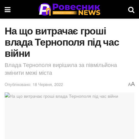
На що витрачає гроші
влада Тернополя під час
війни
Влада Тернополя вирішила за півмільйона
змінити межі міста
A
Опубліковано: 18 Червня, 2022
A