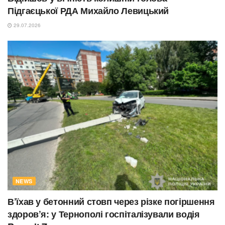
Підгаєцької РДА Михайло Левицький
29.07.2026
NEWS
В’їхав у бетонний стовп через різке погіршення
здоров’я: у Тернополі госпіталізували водія