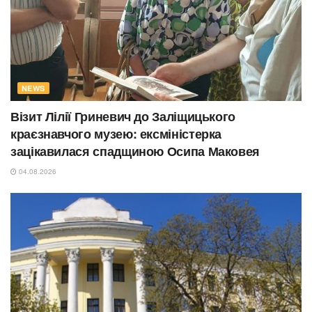
NEWS
Візит Лілії Гриневич до Заліщицького
краєзнавчого музею: ексміністерка
зацікавилася спадщиною Осипа Маковея
04.08.2026