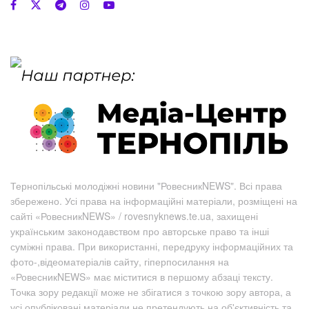
Тернопільські молодіжні новини "РовесникNEWS". Всі права
збережено. Усі права на інформаційні матеріали, розміщені на
сайті «РовесникNEWS» / rovesnyknews.te.ua, захищені
українським законодавством про авторське право та інші
суміжні права. При використанні, передруку інформаційних та
фото-,відеоматеріалів сайту, гіперпосилання на
«РовесникNEWS» має міститися в першому абзаці тексту.
Точка зору редакції може не збігатися з точкою зору автора, а
усі опубліковані матеріали не претендують на об'єктивність та