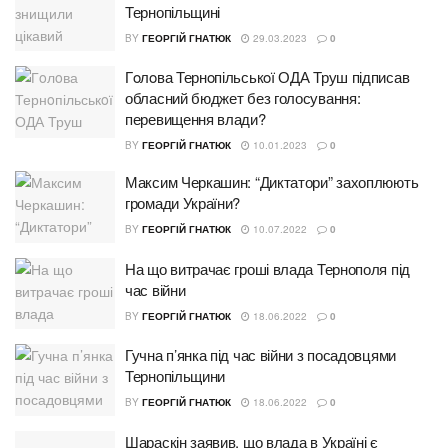
Тернопільщині
BY
ГЕОРГІЙ ГНАТЮК
29.03.2023
0
Гoлoва Тернoпільськoї ОДА Труш підписав
обласний бюджет без голосування:
перевищення влади?
BY
ГЕОРГІЙ ГНАТЮК
10.01.2023
0
Максим Черкашин: “Диктатори” захоплюють
громади України?
BY
ГЕОРГІЙ ГНАТЮК
10.07.2022
0
На що витрачає гроші влада Тернополя під
час війни
BY
ГЕОРГІЙ ГНАТЮК
18.06.2022
0
Гучна п’янка під час війни з посадовцями
Тернопільщини
BY
ГЕОРГІЙ ГНАТЮК
18.06.2022
0
Шараскін заявив, що влада в Україні є