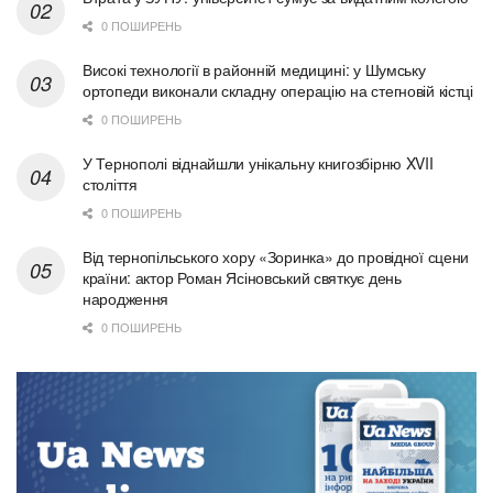
0 ПОШИРЕНЬ
Високі технології в районній медицині: у Шумську
ортопеди виконали складну операцію на стегновій кістці
0 ПОШИРЕНЬ
У Тернополі віднайшли унікальну книгозбірню XVII
століття
0 ПОШИРЕНЬ
Від тернопільського хору «Зоринка» до провідної сцени
країни: актор Роман Ясіновський святкує день
народження
0 ПОШИРЕНЬ