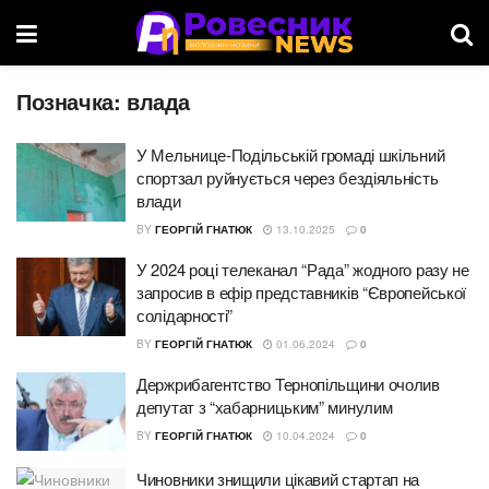
Позначка:
влада
У Мельнице-Подільській громаді шкільний
спортзал руйнується через бездіяльність
влади
BY
ГЕОРГІЙ ГНАТЮК
13.10.2025
0
У 2024 році телеканал “Рада” жодного разу не
запросив в ефір представників “Європейської
солідарності”
BY
ГЕОРГІЙ ГНАТЮК
01.06.2024
0
Держрибагентство Тернопільщини очолив
депутат з “хабарницьким” минулим
BY
ГЕОРГІЙ ГНАТЮК
10.04.2024
0
Чиновники знищили цікавий стартап на