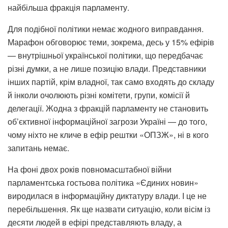
найбільша фракція парламенту.
Для подібної політики немає жодного виправдання.
Марафон обговорює теми, зокрема, десь у 15% ефірів
— внутрішньої української політики, що передбачає
різні думки, а не лише позицію влади. Представники
інших партій, крім владної, так само входять до складу
й інколи очолюють різні комітети, групи, комісії й
делегації. Жодна з фракцій парламенту не становить
об’єктивної інформаційної загрози Україні — до того,
чому ніхто не кличе в ефір рештки «ОПЗЖ», ні в кого
запитань немає.
На фоні двох років повномасштабної війни
парламентська гостьова політика «Єдиних новин»
виродилася в інформаційну диктатуру влади. І це не
перебільшення. Як ще назвати ситуацію, коли вісім із
десяти людей в ефірі представляють владу, а