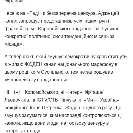
України».
І все ж на «Раді» є беззаперечна цензура. Адже цей
канал запрошує представників усіх інших груп і
фракцій, крім «Європейської солідарності». І уникає
конкретної політичної сили тенденційно: місяць за
місяцем.
А тепер факт, який змушує демократичну кров стигнути
в жилах: ЖОДЕН канал національного марафону в
цьому році, крім Суспільного, теж не запрошував
«Європейську солідарність».
Ні «1+1» Коломойського, ні «Інтер» Фірташа/
Льовочкіна, ні ICTV/СТБ Пінчука, ні «Ми — Україна»
офіційного Ігоря Петренка. Жоден, жодного разу. Що
змушує задуматися, ким насправді контролюються ці
канали, якщо вони згодні на гостьову цензуру в
інтересах влади.