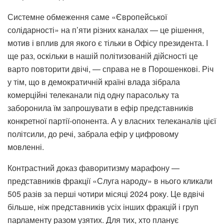
Системне обмеження саме «Європейської
солідарності» на п’яти різних каналах — це рішення,
мотив і вплив для якого є тільки в Офісу президента. І
ще раз, оскільки в нашій політизованій дійсності це
варто повторити двічі, — справа не в Порошенкові. Річ
у тім, що в демократичній країні влада зібрала
комерційні телеканали під одну парасольку та
заборонила їм запрошувати в ефір представників
конкретної партії-опонента. А у власних телеканалів цієї
політсили, до речі, забрала ефір у цифровому
мовленні.
Контрастний доказ фаворитизму марафону —
представників фракції «Слуга народу» в нього кликали
505 разів за перші чотири місяці 2024 року. Це вдвічі
більше, ніж представників усіх інших фракцій і груп
парламенту разом узятих. Для тих, хто планує