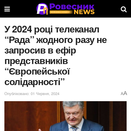
У 2024 році телеканал
“Рада” жодного разу не
запросив в ефір
представників
“Європейської
солідарності”
A
Опубліковано: 01 Червня, 2024
A