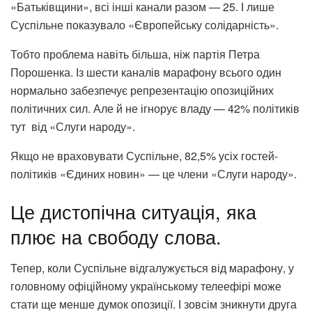
«Батьківщини», всі інші канали разом — 25. І лише
Суспільне показувало «Європейську солідарність».
Тобто проблема навіть більша, ніж партія Петра
Порошенка. Із шести каналів марафону всього один
нормально забезпечує репрезентацію опозиційних
політичних сил. Але й не ігнорує владу — 42% політиків
тут від «Слуги народу».
Якщо не враховувати Суспільне, 82,5% усіх гостей-
політиків «Єдиних новин» — це члени «Слуги народу».
Це дистопічна ситуація, яка
плює на свободу слова.
Тепер, коли Суспільне відгалужується від марафону, у
головному офіційному українському телеефірі може
стати ще менше думок опозиції. І зовсім зникнути друга