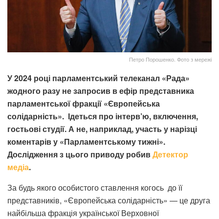
Петро Порошенко. Фото з мережі
У 2024 році парламентський телеканал «Рада»
жодного разу не запросив в ефір представника
парламентської фракції «Європейська
солідарність». Ідеться про інтерв’ю, включення,
гостьові студії. А не, наприклад, участь у нарізці
коментарів у «Парламентському тижні».
Дослідження з цього приводу робив
Детектор
медіа
.
За будь якого особистого ставлення когось до її
представників, «Європейська солідарність» — це друга
найбільша фракція української Верховної