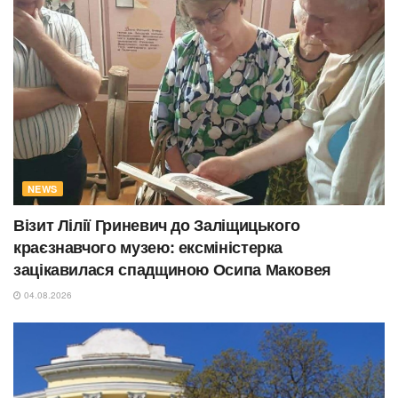
NEWS
Візит Лілії Гриневич до Заліщицького
краєзнавчого музею: ексміністерка
зацікавилася спадщиною Осипа Маковея
04.08.2026