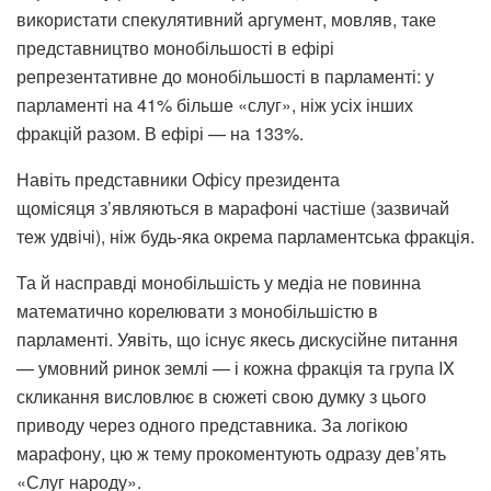
використати спекулятивний аргумент, мовляв, таке
представництво монобільшості в ефірі
репрезентативне до монобільшості в парламенті: у
парламенті на 41% більше «слуг», ніж усіх інших
фракцій разом. В ефірі — на 133%.
Навіть представники Офісу президента
щомісяця з’являються в марафоні частіше (зазвичай
теж удвічі), ніж будь-яка окрема парламентська фракція.
Та й насправді монобільшість у медіа не повинна
математично корелювати з монобільшістю в
парламенті. Уявіть, що існує якесь дискусійне питання
— умовний ринок землі — і кожна фракція та група IX
скликання висловлює в сюжеті свою думку з цього
приводу через одного представника. За логікою
марафону, цю ж тему прокоментують одразу дев’ять
«Слуг народу».