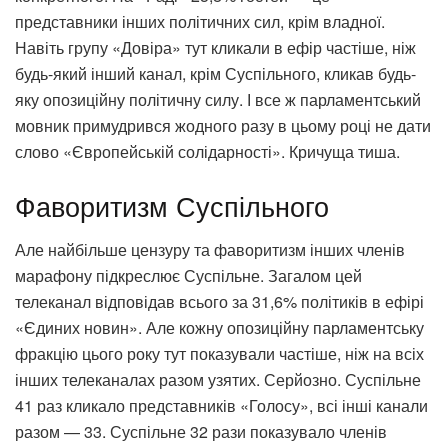
представники інших політичних сил, крім владної.
Навіть групу «Довіра» тут кликали в ефір частіше, ніж
будь-який інший канал, крім Суспільного, кликав будь-
яку опозиційну політичну силу. І все ж парламентський
мовник примудрився жодного разу в цьому році не дати
слово «Європейській солідарності». Кричуща тиша.
Фаворитизм Суспільного
Але найбільше цензуру та фаворитизм інших членів
марафону підкреслює Суспільне. Загалом цей
телеканал відповідав всього за 31,6% політиків в ефірі
«Єдиних новин». Але кожну опозиційну парламентську
фракцію цього року тут показували частіше, ніж на всіх
інших телеканалах разом узятих. Серйозно. Суспільне
41 раз кликало представників «Голосу», всі інші канали
разом — 33. Суспільне 32 рази показувало членів