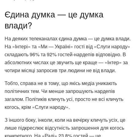
Єдина думка — це думка
влади?
На деяких телеканалах єдина думка — це думка влади.
На «Інтері» та «Ми — Україні» гості від «Слуги народу»
складають 96% та 92% гостей-нардепів відповідно. В
абсолютних числах це звучить ще краще — «Інтер» за
чотири місяці запросив три людини не від влади.
Тобто, справа не в тому, що якісь медіа уникають
політичних тем. Чи менше запрошують нардепів
загалом. Політиків кличуть усі, просто не всі кличуть
когось, крім «Слуги народу».
З іншого боку, інколи, коли на вечірку кличуть усіх, це
лише підкреслює відсутність запрошення для когось
конкретного. На «Раді» 23,8% гостей — це