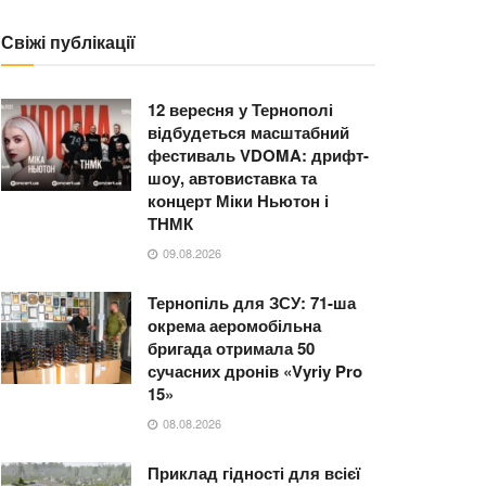
Свіжі публікації
12 вересня у Тернополі
відбудеться масштабний
фестиваль VDOMA: дрифт-
шоу, автовиставка та
концерт Міки Ньютон і
ТНМК
09.08.2026
Тернопіль для ЗСУ: 71-ша
окрема аеромобільна
бригада отримала 50
сучасних дронів «Vyriy Pro
15»
08.08.2026
Приклад гідності для всієї