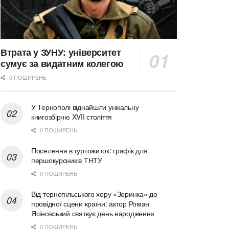
Втрата у ЗУНУ: університет
сумує за видатним колегою
0 ПОШИРЕНЬ
У Тернополі віднайшли унікальну
книгозбірню XVII століття
0 ПОШИРЕНЬ
Поселення в гуртожиток: графік для
першокурсників ТНТУ
0 ПОШИРЕНЬ
Від тернопільського хору «Зоринка» до
провідної сцени країни: актор Роман
Ясіновський святкує день народження
0 ПОШИРЕНЬ