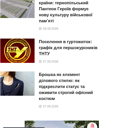
країни: тернопільський
Пантеон Героїв формує
нову культуру військової
пам’яті
08.08.2026
Поселення в гуртожиток:
графік для першокурсників
ТНТУ
07.08.2026
Брошка як елемент
ділового стилю: як
підкреслити статус та
оживити строгий офісний
костюм
07.08.2026