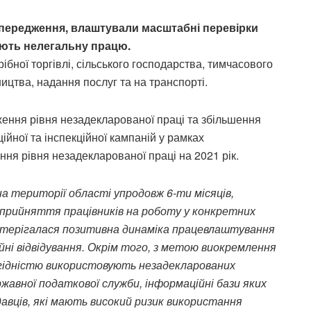
попередження, влаштували масштабні перевірки
ують нелегальну працю.
ібної торгівлі, сільського господарства, тимчасового
ицтва, надання послуг та на транспорті.
ження рівня незадекларованої праці та збільшення
ійної та інспекційної кампаній у рамках
ня рівня незадекларованої праці на 2021 рік.
на території області упродовж 6-ти місяців,
о прийняття працівників на роботу у конкретних
постерігалася позитивна динаміка працевлаштування
йні відвідування. Окрім того, з метою виокремлення
рогідністю використовують незадекларованих
ржавної податкової служби, інформаційні бази яких
вців, які мають високий ризик використання