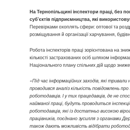
На Тернопільщині інспектори праці, без 
суб’єктів підприємництва, які використов
Перевірками охоплять сфери: оптової та роздр
розміщування й організації харчування, будівн
Робота інспекторів праці зорієнтована на зни
кількості застрахованих осіб шляхом інформац
Національного плану спільних дій щодо знижен
«Під час інформаційних заходів, які тривали 
проводився аналіз кількість повідомлень пр
роботодавців. І у тих працедавців, де не с
найманої праці, будуть проводиться інспекці
роботодавців, які із достатньо високою ві
працівників, поєднано зусилля з органами Де
також дають можливість відібрати роботода