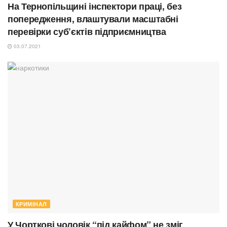
На Тернопільщині інспектори праці, без
попередження, влаштували масштабні
перевірки суб’єктів підприємництва
03.07.2021
КРИМІНАЛ
У Чорткові чоловік “під кайфом” не зміг