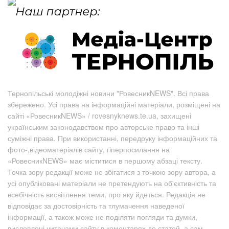
Тернопільські молодіжні новини "РовесникNEWS". Всі права
збережено. Усі права на інформаційні матеріали, розміщені на
сайті «РовесникNEWS» / rovesnyknews.te.ua, захищені
українським законодавством про авторське право та інші
суміжні права. При використанні, передруку інформаційних та
фото-,відеоматеріалів сайту, гіперпосилання на
«РовесникNEWS» має міститися в першому абзаці тексту.
Точка зору редакції може не збігатися з точкою зору автора, а
усі опубліковані матеріали не претендують на об'єктивність та
всебічність висвітлення теми, про яку йдеться. Редакція не
відповідає за достовірність та тлумачення наведеної
інформації, а також може не поділяти погляди та думки,
висловлені читачами сайту в коментарях до статей, а сам